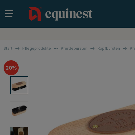
Start
Pflegeprodukte
Pferdebürsten
Kopfbürsten
Pf
20