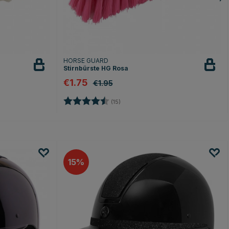
HORSE GUARD
Stirnbürste HG Rosa
€1.75
€1.95
n
Bewertung:
4.9 von 5 Sternen
(15)
15