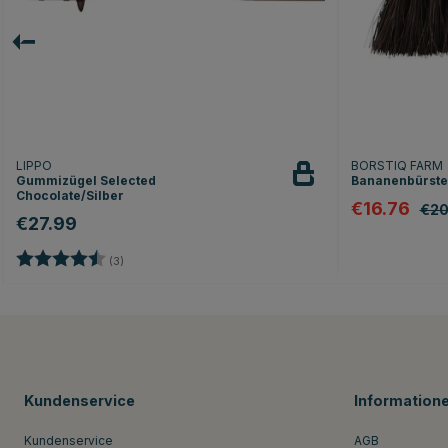
LIPPO
BORSTIQ FARM
Gummizügel Selected
Bananenbürste
Chocolate/Silber
€16.76
€20
€27.99
Bewertung:
4.7 von 5 Sternen
(3)
Kundenservice
Information
Kundenservice
AGB