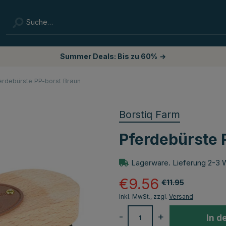
Summer Deals: Bis zu 60%
→
erdebürste PP-borst Braun
Borstiq Farm
Pferdebürste 
Lagerware. Lieferung 2-3 
€9.56
€11.95
Inkl. MwSt., zzgl.
Versand
-
+
In d