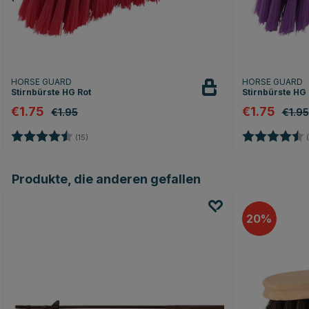
HORSE GUARD
HORSE GUARD
Stirnbürste HG Rot
Stirnbürste HG 
€1.75
€1.75
€1.95
€1.95
Bewertung:
4.9 von 5 Sternen
Bewertung:
(15)
(
Produkte, die anderen gefallen
20