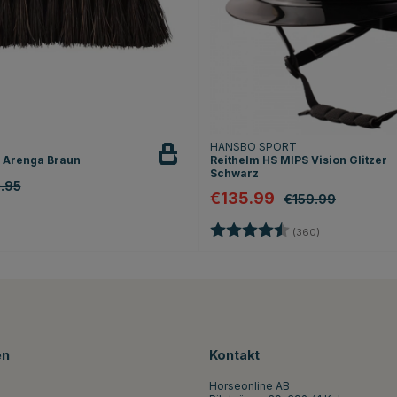
HANSBO SPORT
 Arenga Braun
Reithelm HS MIPS Vision Glitzer
Schwarz
.95
€135.99
€159.99
Bewertung:
4.7 von 5 Ste
(360)
en
Kontakt
Horseonline AB