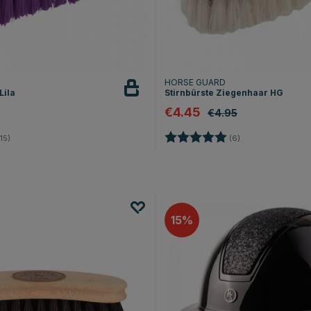
HORSE GUARD
Lila
Stirnbürste Ziegenhaar HG
€4.45
€4.95
4.9 von 5 Sternen
Bewertung:
5.0 von 5 Sterne
15)
(6)
15