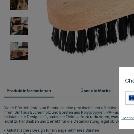
Ch
Produktinformationen
Über die Marke
Diese Pferdebürste von Borstiq ist eine praktische und effektive Lösung,
ihrem Griff aus Buchenholz und Borsten aus Polypropylen, PP-Faser, ist si
antistatische Design hilft, statische Elektrizität zu reduzieren, was das B
Contin
leicht zu handhaben und perfekt für die Detailbürstung, egal ob Sie zu Hau
• Antistatisches Design für ein angenehmeres Bürsten