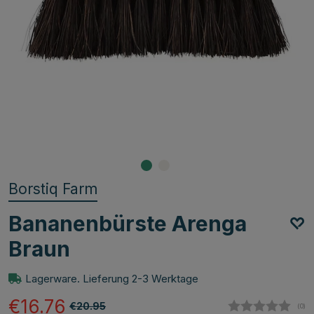
Borstiq Farm
Bananenbürste Arenga
Braun
Lagerware. Lieferung 2-3 Werktage
€16.76
€20.95
(
abg
0
)