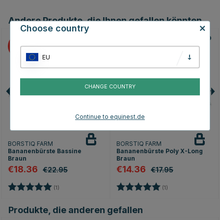
Andere Produkte, die Ihnen gefallen könnten
Choose country
20
20
EU
CHANGE COUNTRY
Continue to equinest.de
BORSTIQ FARM
BORSTIQ FARM
Bananenbürste Bassine
Bananenbürste Poly X-Long
Braun
Braun
€18.36
€14.36
€22.95
€17.95
Bewertung:
5.0 von 5 Sternen
Bewertung:
5.0 von 5 Sternen
(1)
(1)
Produkte, die anderen gefallen