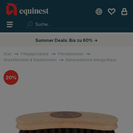
Summer Deals: Bis zu 60%
→
Start
Pflegeprodukte
Pferdebürsten
Wurzelbürsten & Staubbürsten
Bananenbürste Arenga Braun
20