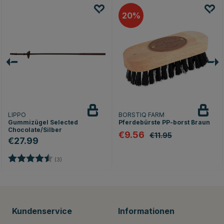
20
LIPPO
BORSTIQ FARM
Gummizügel Selected
Pferdebürste PP-borst Braun
Chocolate/Silber
€9.56
€11.95
€27.99
Bewertung:
4.7 von 5 Sternen
ernen
(3)
Kundenservice
Informationen