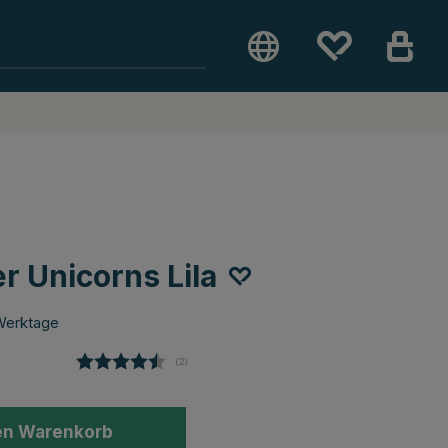
r Unicorns Lila
Werktage
(
abgegebene bewertungen:
2
)
en Warenkorb