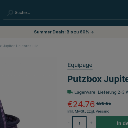
Summer Deals: Bis zu 60%
→
 Jupiter Unicorns Lila
Equipage
Putzbox Jupite
Lagerware. Lieferung 2-3 
€24.76
€30.95
Inkl. MwSt., zzgl.
Versand
-
+
In d