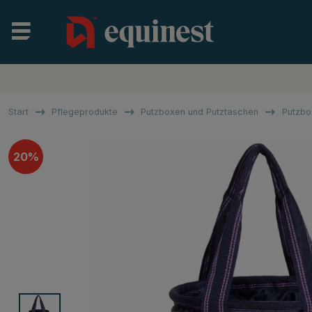
Start
Pflegeprodukte
Putzboxen und Putztaschen
Putzbox
20