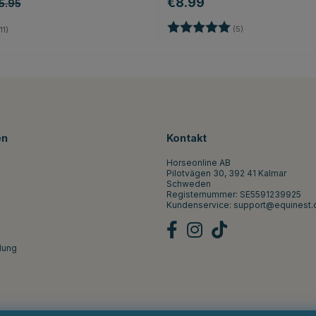
€8.99
5.95
Bewertung:
5.0 von 5 Sterne
5.0 von 5 Sternen
(5)
11)
en
Kontakt
Horseonline AB
Pilotvägen 30, 392 41 Kalmar
Schweden
Registernummer: SE5591239925
Kundenservice:
support@equinest.
lung