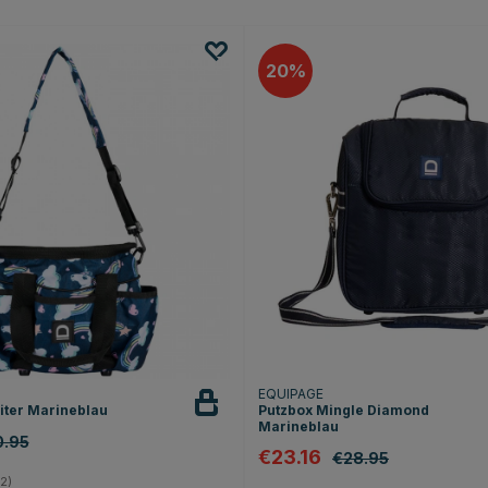
20
EQUIPAGE
iter Marineblau
Putzbox Mingle Diamond
Marineblau
0.95
€23.16
€28.95
4.5 von 5 Sternen
2)