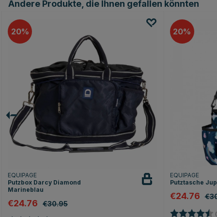
Andere Produkte, die Ihnen gefallen könnten
20
20
EQUIPAGE
EQUIPAGE
Putzbox Darcy Diamond
Putztasche Jup
Marineblau
€24.76
€3
€24.76
€30.95
Bewertung:
(