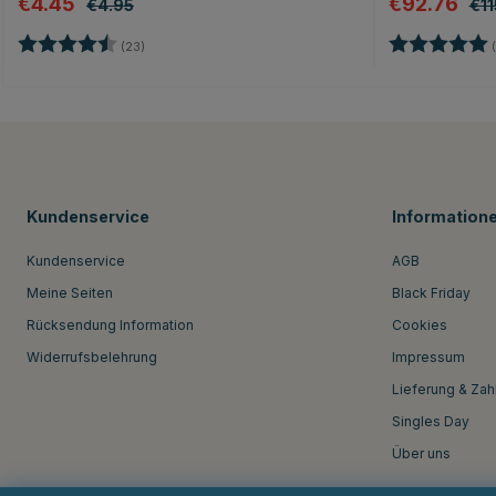
€4.45
€92.76
€4.95
€11
Bewertung:
4.7 von 5 Sternen
Bewertung:
(23)
(
Kundenservice
Information
Kundenservice
AGB
Meine Seiten
Black Friday
Rücksendung Information
Cookies
Widerrufsbelehrung
Impressum
Lieferung & Zah
Singles Day
Über uns