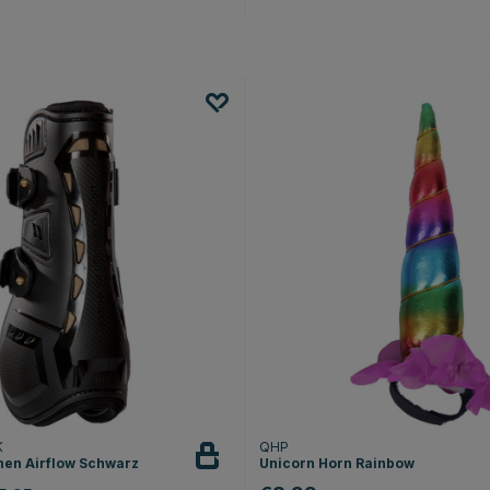
K
QHP
en Airflow Schwarz
Unicorn Horn Rainbow