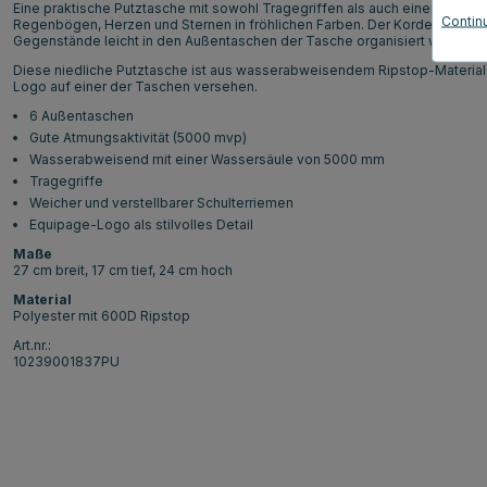
Eine praktische Putztasche mit sowohl Tragegriffen als auch einem verstel
Contin
Regenbögen, Herzen und Sternen in fröhlichen Farben. Der Kordelzugdecke
Gegenstände leicht in den Außentaschen der Tasche organisiert werden 
Diese niedliche Putztasche ist aus wasserabweisendem Ripstop-Material mi
Logo auf einer der Taschen versehen.
6 Außentaschen
Gute Atmungsaktivität (5000 mvp)
Wasserabweisend mit einer Wassersäule von 5000 mm
Tragegriffe
Weicher und verstellbarer Schulterriemen
Equipage-Logo als stilvolles Detail
Maße
27 cm breit, 17 cm tief, 24 cm hoch
Material
Polyester mit 600D Ripstop
Art.nr.:
10239001837PU