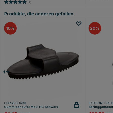
Bewertung:
5.0 von 5 Sternen
(2)
Produkte, die anderen gefallen
10
20
HORSE GUARD
BACK ON TRAC
Gummischaufel Maxi HG Schwarz
Springgamasch