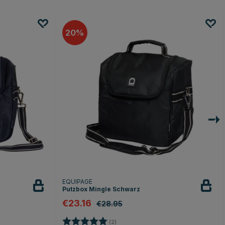
20
EQUIPAGE
Putzbox Mingle Schwarz
€23.16
€28.95
Bewertung:
5.0 von 5 Sternen
(2)