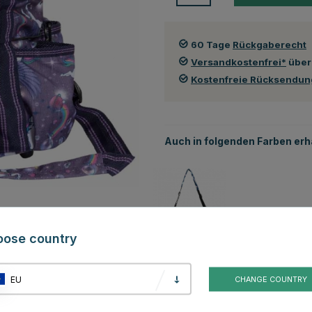
60 Tage
Rückgaberecht
Versandkostenfrei*
über
Kostenfreie Rücksendu
Auch in folgenden Farben erhä
oose country
Kundenbewertungen
EU
CHANGE COUNTRY