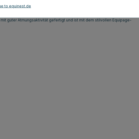
lbaren Schulterriemen, entworfen mit vielen kleinen Einhörnern,
ue to equinest.de
l verhindert, dass Bürsten herausfallen, während alle kleinen
können.
t guter Atmungsaktivität gefertigt und ist mit dem stilvollen Equipage-