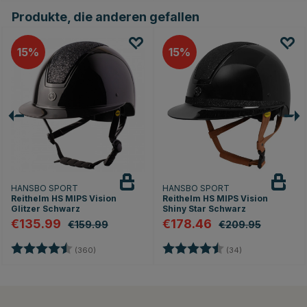
Produkte, die anderen gefallen
15
15
HANSBO SPORT
HANSBO SPORT
Reithelm HS MIPS Vision
Reithelm HS MIPS Vision
Glitzer Schwarz
Shiny Star Schwarz
€135.99
€178.46
€159.99
€209.95
en
Bewertung:
4.7 von 5 Sternen
Bewertung:
4.8 von 5 Stern
(360)
(34)