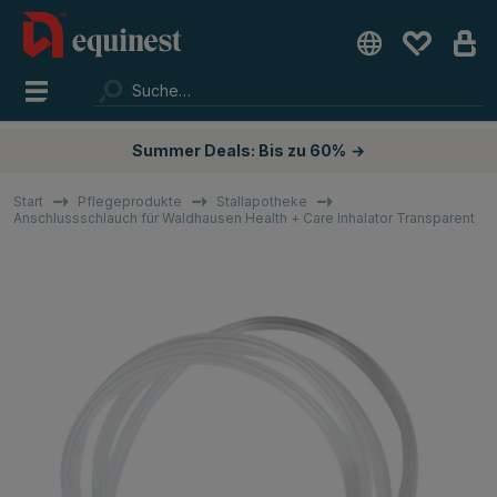
Summer Deals: Bis zu 60%
→
Start
Pflegeprodukte
Stallapotheke
Anschlussschlauch für Waldhausen Health + Care Inhalator Transparent