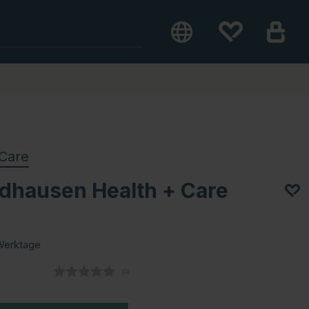
Care
dhausen Health + Care
Werktage
(
abgegebene bewertungen:
0
)