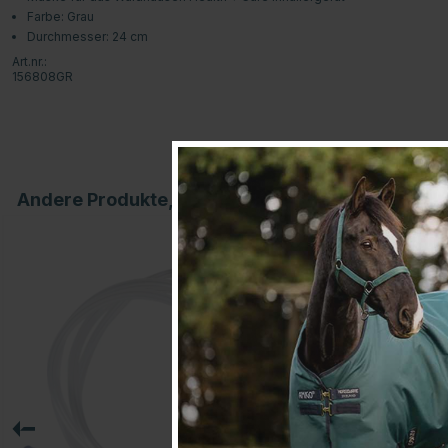
Farbe: Grau
Durchmesser: 24 cm
Art.nr.:
156808GR
Andere Produkte, die Ihnen gefallen könnten