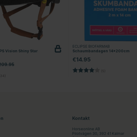
T
ECLIPSE BIOFARMAB
S Vision Shiny Star
Schaumbandagen 14x200cm
€14.95
209.95
Bewertung:
4.0 von 5 Sterne
(5)
4.8 von 5 Sternen
34)
en
Kontakt
Horseonline AB
Pilotvägen 30, 392 41 Kalmar