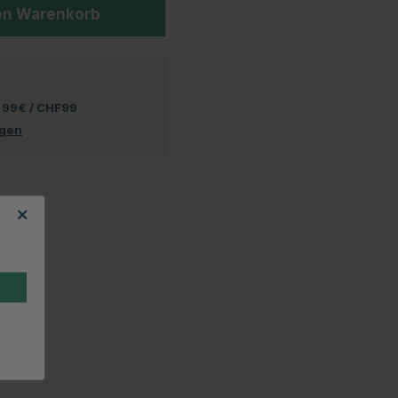
en Warenkorb
 99€ / CHF99
ngen