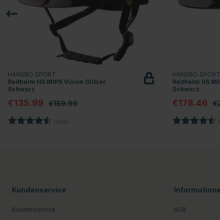
HANSBO SPORT
HANSBO SPOR
Reithelm HS MIPS Vision Glitzer
Reithelm HS MIP
Schwarz
Schwarz
€135.99
€178.46
€159.99
€
Bewertung:
4.7 von 5 Sternen
Bewertung:
(359)
(
Kundenservice
Information
Kundenservice
AGB