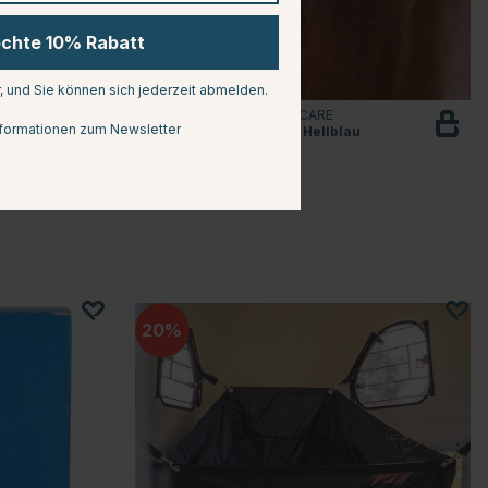
öchte 10% Rabatt
r, und Sie können sich jederzeit abmelden.
WALDHAUSEN HEALTH + CARE
formationen zum Newsletter
Massagerolle Fascia Fit Hellblau
€14.95
20