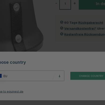
-
+
In d
60 Tage
Rückgaberecht
Versandkostenfrei*
über
Kostenfreie Rücksendu
oose country
Kundenbewertungen
EU
CHANGE COUNTRY
n Health + Care Inhaliergerät. Die Maske hat einen Durchmesser von 24
ue to equinest.de
ät verwendet und dient als Ersatz oder Ergänzung zur Originalmaske,