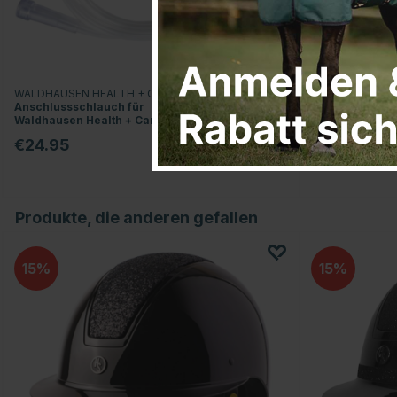
WALDHAUSEN HEALTH + CARE
WALDHAUSEN H
Anschlussschlauch für
Therapiegamas
Waldhausen Health + Care
Grau
Inhalator Transparent
€24.95
€27.95
Produkte, die anderen gefallen
15
15