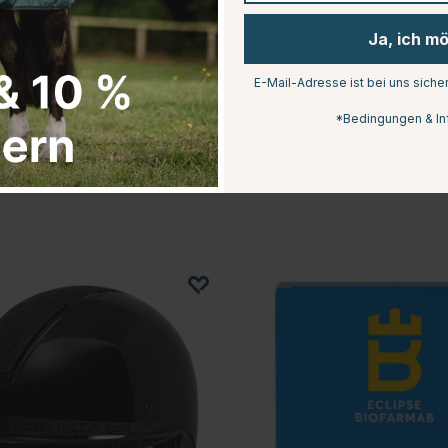
Ja, ich m
E-Mail-Adresse ist bei uns siche
EALTH + CARE
WALDHAUSEN HEALTH + CARE
*Bedingungen & In
che Hot & Cold
Cool-Pack-Set für
Therapieverband TecSupreme
€11.95