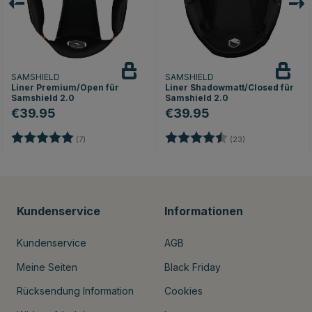
SAMSHIELD
SAMSHIELD
Liner Premium/Open für
Liner Shadowmatt/Closed für
Samshield 2.0
Samshield 2.0
€39.95
€39.95
Bewertung:
5.0 von 5 Sternen
Bewertung:
4.8 von 5 Stern
nen
(7)
(23)
Kundenservice
Informationen
Kundenservice
AGB
Meine Seiten
Black Friday
Rücksendung Information
Cookies