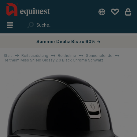
Summer Deals: Bis zu 60%
→
Start
Reitausrüstung
Reithelme
Sonnenblende
Reithelm Miss Shield Glossy 2.0 Black Chrome Schwarz