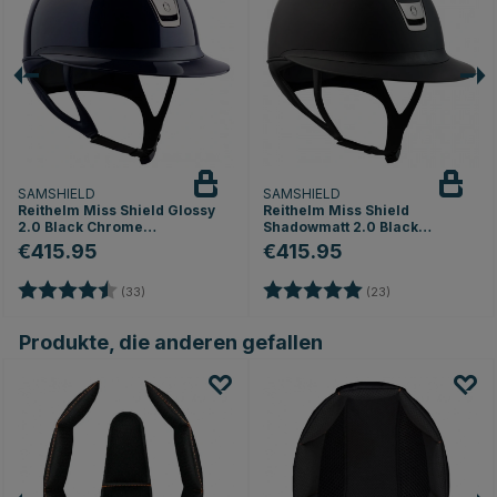
SAMSHIELD
SAMSHIELD
Reithelm Miss Shield Glossy
Reithelm Miss Shield
2.0 Black Chrome
Shadowmatt 2.0 Black
Marineblau
Chrome Schwarz
€415.95
€415.95
Bewertung:
4.8 von 5 Sternen
Bewertung:
5.0 von 5 Stern
(33)
(23)
Produkte, die anderen gefallen