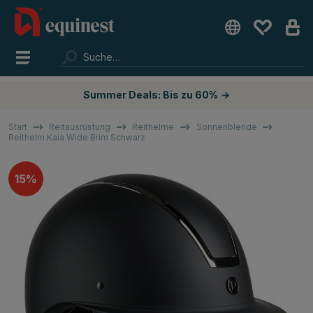
Summer Deals: Bis zu 60%
→
Start
Reitausrüstung
Reithelme
Sonnenblende
Reithelm Kaia Wide Brim Schwarz
15%