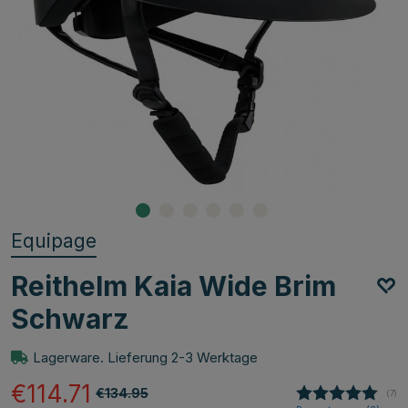
Equipage
Reithelm Kaia Wide Brim
Schwarz
Lagerware. Lieferung 2-3 Werktage
€114.71
€134.95
(
abg
7
)