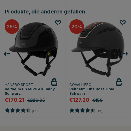
Produkte, die anderen gefallen
25
20
HANSBO SPORT
COVALLIERO
Reithelm HS MIPS Air Shiny
Reithelm Elite Rose Gold
Schwarz
Schwarz
€170.21
€127.20
€226.95
€159
ernen
Bewertung:
4.8 von 5 Sternen
Bewertung:
4.9 von 5 Stern
(61)
(10)