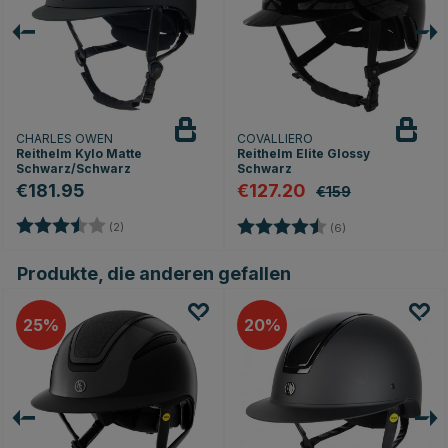
CHARLES OWEN
COVALLIERO
Reithelm Kylo Matte
Reithelm Elite Glossy
Schwarz/Schwarz
Schwarz
€181.95
€127.20
€159
n
Bewertung:
3.5 von 5 Sternen
Bewertung:
4.5 von 5 Sterne
(2)
(6)
Produkte, die anderen gefallen
25
20