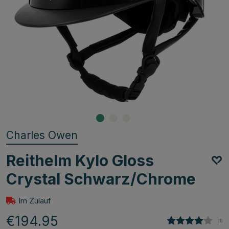
Charles Owen
Reithelm Kylo Gloss
Crystal Schwarz/Chrome
Im Zulauf
€194.95
(
abg
1
)