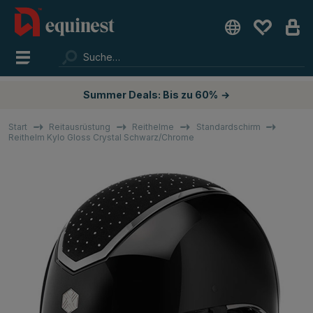
Summer Deals: Bis zu 60%
→
Start
Reitausrüstung
Reithelme
Standardschirm
Reithelm Kylo Gloss Crystal Schwarz/Chrome