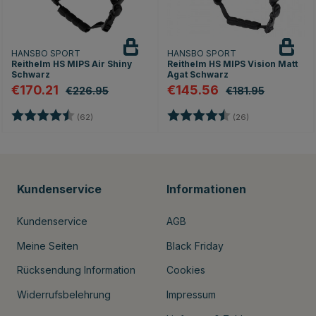
HANSBO SPORT
HANSBO SPORT
Reithelm HS MIPS Air Shiny
Reithelm HS MIPS Vision Matt
Schwarz
Agat Schwarz
€170.21
€145.56
€226.95
€181.95
en
Bewertung:
4.8 von 5 Sternen
Bewertung:
4.7 von 5 Stern
(62)
(26)
Kundenservice
Informationen
Kundenservice
AGB
Meine Seiten
Black Friday
Rücksendung Information
Cookies
Widerrufsbelehrung
Impressum