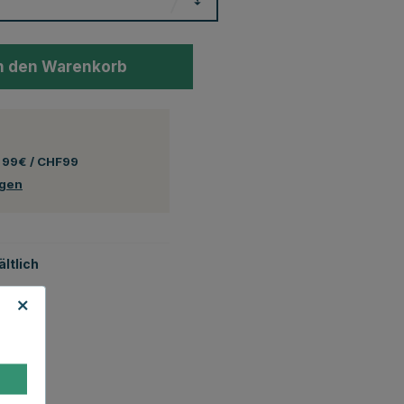
n den Warenkorb
 99€ / CHF99
ngen
ltlich