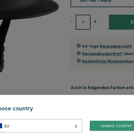
-
+
I
60 Tage
Rückgaberecht
Versandkostenfrei*
über
Kostenfreie Rücksendu
Auch in folgenden Farben erhä
oose country
EU
CHANGE COUNTRY