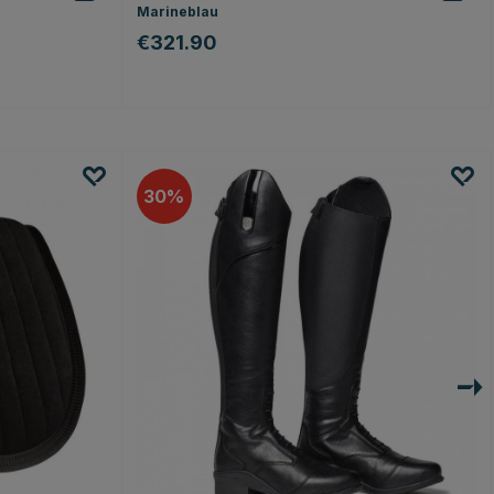
Marineblau
€321.90
n
30