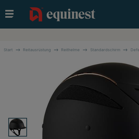
Start
Reitausrüstung
Reithelme
Standardschirm
Defe