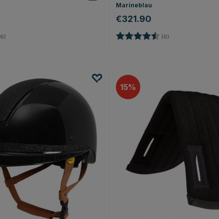
Marineblau
€321.90
4.7 von 5 Sternen
Bewertung:
4.8 von 5 Sterne
6)
(6)
15