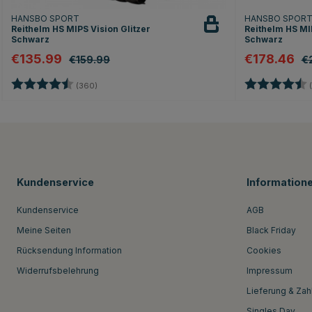
HANSBO SPORT
HANSBO SPOR
Reithelm HS MIPS Vision Glitzer
Reithelm HS MIP
Schwarz
Schwarz
€135.99
€178.46
€159.99
€
Bewertung:
4.7 von 5 Sternen
Bewertung:
(360)
(
Kundenservice
Information
Kundenservice
AGB
Meine Seiten
Black Friday
Rücksendung Information
Cookies
Widerrufsbelehrung
Impressum
Lieferung & Zah
Singles Day