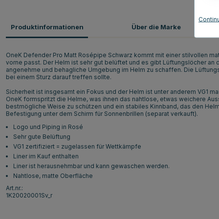
Contin
Produktinformationen
Über die Marke
OneK Defender Pro Matt Rosépipe Schwarz kommt mit einer stilvollen mat
vorne passt. Der Helm ist sehr gut belüftet und es gibt Lüftungslöcher an 
angenehme und behagliche Umgebung im Helm zu schaffen. Die Lüftungslö
bei einem Sturz darauf treffen sollte.
Sicherheit ist insgesamt ein Fokus und der Helm ist unter anderem VG1 ma
OneK formspritzt die Helme, was ihnen das nahtlose, etwas weichere Aus
bestmögliche Weise zu schützen und ein stabiles Kinnband, das den Helm g
Befestigung unter dem Schirm für Sonnenbrillen (separat verkauft).
Logo und Piping in Rosé
Sehr gute Belüftung
VG1 zertifiziert = zugelassen für Wettkämpfe
Liner im Kauf enthalten
Liner ist herausnehmbar und kann gewaschen werden.
Nahtlose, matte Oberfläche
Art.nr.:
1K20020001Sv_r