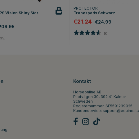
T
PROTECTOR
S Vision Shiny Star
Trapezpads Schwarz
€21.24
€24.99
209.95
Bewertung:
4.3 von 5 Sterne
(9)
4.8 von 5 Sternen
35)
en
Kontakt
Horseonline AB
Pilotvägen 30, 392 41 Kalmar
Schweden
Registernummer: SE5591239925
Kundenservice:
support@equinest.
lung