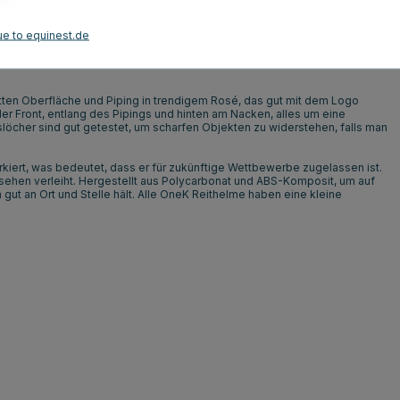
Blau
ue to equinest.de
Kundenbewertungen
ten Oberfläche und Piping in trendigem Rosé, das gut mit dem Logo
der Front, entlang des Pipings und hinten am Nacken, alles um eine
cher sind gut getestet, um scharfen Objekten zu widerstehen, falls man
rkiert, was bedeutet, dass er für zukünftige Wettbewerbe zugelassen ist.
sehen verleiht. Hergestellt aus Polycarbonat und ABS-Komposit, um auf
ut an Ort und Stelle hält. Alle OneK Reithelme haben eine kleine