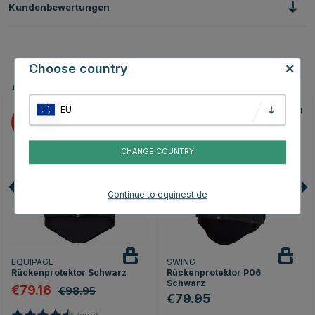
Kundenbewertungen
Choose country
Andere Produkte, die Ihnen gefallen könnten
EU
20
CHANGE COUNTRY
Continue to equinest.de
EQUIPAGE
SWING
Rückenprotektor Schwarz
Rückenprotektor P06
Schwarz
€79.16
€98.95
€79.95
Bewertung:
4.4 von 5 Sternen