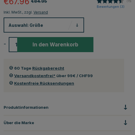
€67.96
€84.95
(
abge
15
)
Bewertungen (
3
)
Inkl. MwSt., zzgl.
Versand
Auswahl:
Größe
-
+
In den Warenkorb
60 Tage
Rückgaberecht
Versandkostenfrei*
über 99€ / CHF99
Kostenfreie Rücksendungen
Produktinformationen
Über die Marke