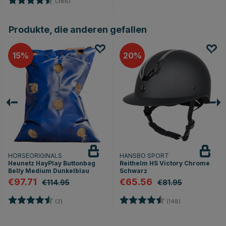
(386)
Produkte, die anderen gefallen
15
20
HORSEORIGINALS
HANSBO SPORT
Heunetz HayPlay Buttonbag
Reithelm HS Victory Chrome
Belly Medium Dunkelblau
Schwarz
€97.71
€65.56
€114.95
€81.95
Bewertung:
4.5 von 5 Sternen
Bewertung:
4.6 von 5 Ster
(2)
(148)