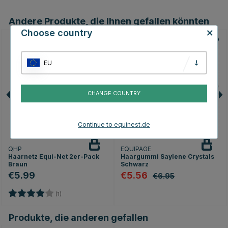
Andere Produkte, die Ihnen gefallen könnten
Choose country
20
EU
CHANGE COUNTRY
Continue to equinest.de
QHP
EQUIPAGE
Haarnetz Equi-Net 2er-Pack
Haargummi Saylene Crystals
Braun
Schwarz
€5.99
€5.56
€6.95
Bewertung:
4.0 von 5 Sternen
(1)
Produkte, die anderen gefallen