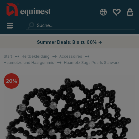
Summer Deals: Bis zu 60%
→
Start
Reitbekleidung
Accessoires
Haarnetze und Haargummis
Haarnetz Saga Pearls Schwarz
20