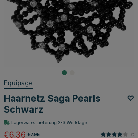
Equipage
Haarnetz Saga Pearls
Schwarz
Lagerware. Lieferung 2-3 Werktage
€6.36
€7.95
(
abg
1
)