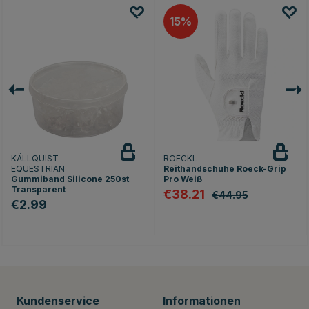
15
KÄLLQUIST
ROECKL
EQUESTRIAN
Reithandschuhe Roeck-Grip
Gummiband Silicone 250st
Pro Weiß
Transparent
€38.21
€44.95
€2.99
ernen
Kundenservice
Informationen