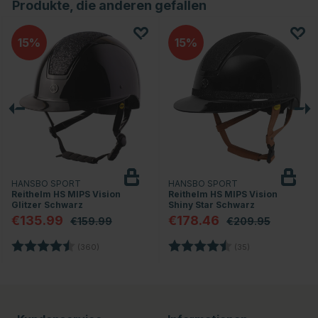
Produkte, die anderen gefallen
15
15
HANSBO SPORT
HANSBO SPORT
Reithelm HS MIPS Vision
Reithelm HS MIPS Vision
Glitzer Schwarz
Shiny Star Schwarz
€135.99
€178.46
€159.99
€209.95
rnen
Bewertung:
4.7 von 5 Sternen
Bewertung:
4.8 von 5 Stern
(360)
(35)