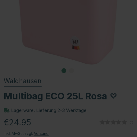
Waldhausen
Multibag ECO 25L Rosa
Lagerware. Lieferung 2-3 Werktage
€24.95
(
abg
0
)
Inkl. MwSt., zzgl.
Versand