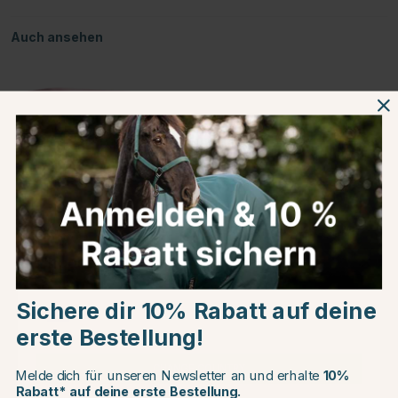
Auch ansehen
40L
Choose country
Produktinformationen
Sichere dir 10% Rabatt auf deine
EU
Über die Marke
erste Bestellung!
Kundenbewertungen
CHANGE COUNTRY
Melde dich für unseren Newsletter an und erhalte
10%
Rabatt* auf deine erste Bestellung.