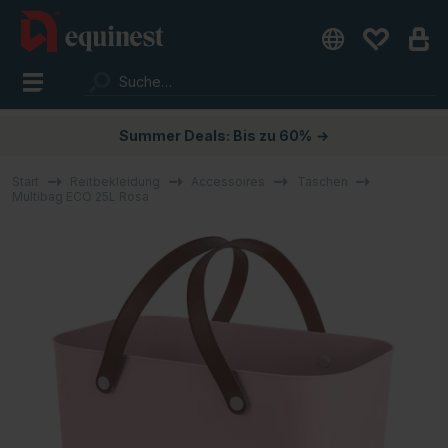
Summer Deals: Bis zu 60%
→
Start
Reitbekleidung
Accessoires
Taschen
Multibag ECO 25L Rosa