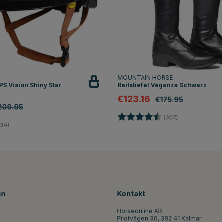
T
MOUNTAIN HORSE
S Vision Shiny Star
Reitstiefel Veganza Schwarz
€123.16
€175.95
209.95
Bewertung:
4.4 von 5 Ster
(307)
4.8 von 5 Sternen
34)
en
Kontakt
Horseonline AB
Pilotvägen 30, 392 41 Kalmar