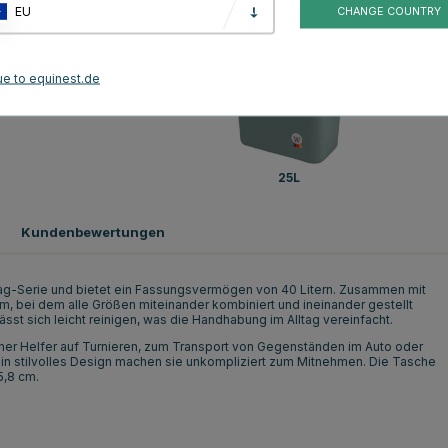
EU
CHANGE COUNTRY
ue to equinest.de
25L
Kundenbewertungen
bag-Serie und bietet ein Fassungsvermögen von 40 Litern. Zusammen mit
em, bei dem alle Größen miteinander kombiniert und ineinander gestellt
t sich leicht reinigen, was die Handhabung im Alltag vereinfacht.
cher Helfer auf Turnieren, zum Transport von Gegenständen im Auto oder
n stilvolles Design machen sie unkompliziert zum Mitnehmen. Die Tasche
5,8 cm.