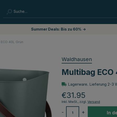
Summer Deals: Bis zu 60%
→
g ECO 40L Grün
Waldhausen
Multibag ECO
Lagerware. Lieferung 2-3 
€31.95
Inkl. MwSt., zzgl.
Versand
-
+
In d