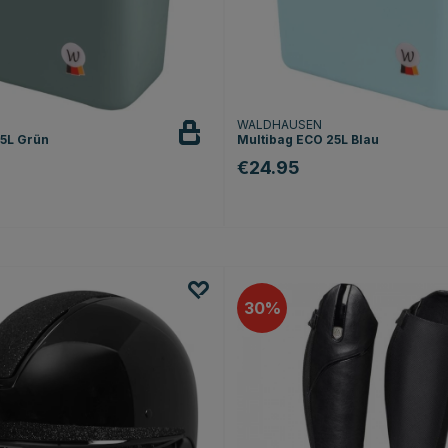
WALDHAUSEN
5L Grün
Multibag ECO 25L Blau
€24.95
30