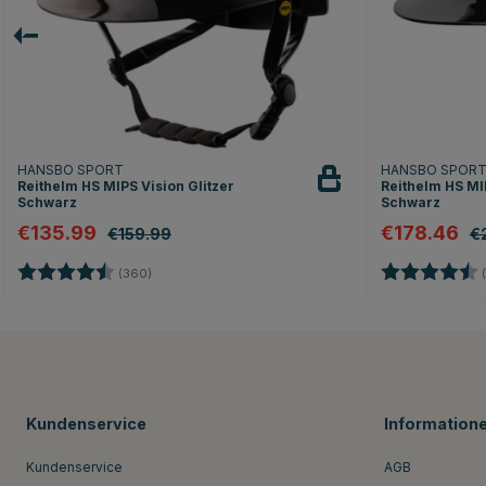
HANSBO SPORT
HANSBO SPOR
Reithelm HS MIPS Vision Glitzer
Reithelm HS MIP
Schwarz
Schwarz
€135.99
€178.46
€159.99
€
Bewertung:
4.7 von 5 Sternen
Bewertung:
(360)
(
Kundenservice
Information
Kundenservice
AGB