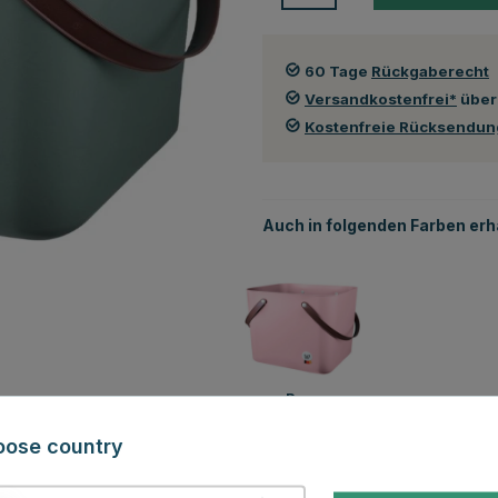
60 Tage
Rückgaberecht
Versandkostenfrei*
über
Kostenfreie Rücksendu
Auch in folgenden Farben erhä
Rosa
oose country
Auch ansehen