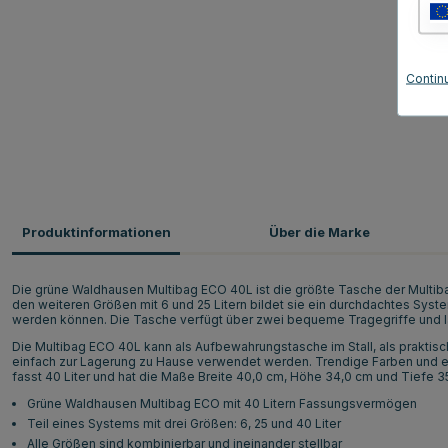
Contin
Produktinformationen
Über die Marke
Die grüne Waldhausen Multibag ECO 40L ist die größte Tasche der Multi
den weiteren Größen mit 6 und 25 Litern bildet sie ein durchdachtes Syst
werden können. Die Tasche verfügt über zwei bequeme Tragegriffe und läss
Die Multibag ECO 40L kann als Aufbewahrungstasche im Stall, als praktis
einfach zur Lagerung zu Hause verwendet werden. Trendige Farben und ei
fasst 40 Liter und hat die Maße Breite 40,0 cm, Höhe 34,0 cm und Tiefe 3
Grüne Waldhausen Multibag ECO mit 40 Litern Fassungsvermögen
Teil eines Systems mit drei Größen: 6, 25 und 40 Liter
Alle Größen sind kombinierbar und ineinander stellbar