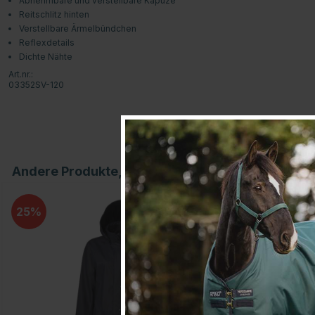
Abnehmbare und verstellbare Kapuze
Reitschlitz hinten
Verstellbare Ärmelbündchen
Reflexdetails
Dichte Nähte
Art.nr.:
03352SV-120
Andere Produkte, die Ihnen gefallen könnten
25
25