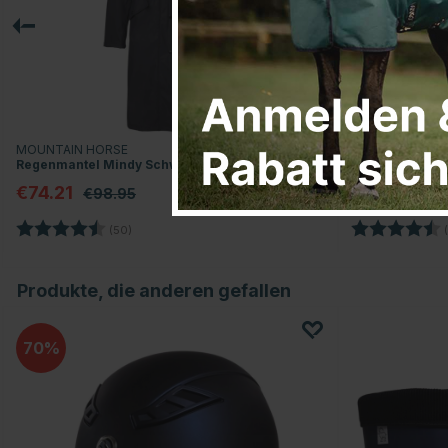
MOUNTAIN HORSE
MOUNTAIN HO
Regenmantel Mindy Schwarz
Regenmantel M
€74.21
€74.21
€98.95
€98
Bewertung:
4.5 von 5 Sternen
Bewertung:
(50)
(
Produkte, die anderen gefallen
70