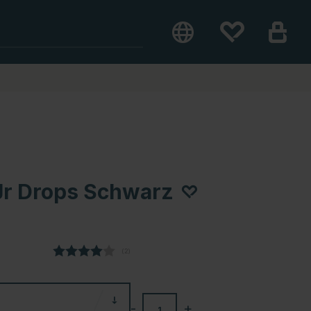
Jr Drops Schwarz
(
abgegebene bewertungen:
2
)
-
+