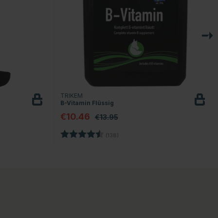
TRIKEM
B-Vitamin Flüssig
€10.46
€13.95
n
Bewertung:
4.7 von 5 Sternen
(138)