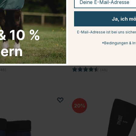
Ja, ich m
E-Mail-Adresse ist bei uns siche
*Bedingungen & In
RSE
MOUNTAIN HORSE
indy Grün
Regenmantel Mindy Beige
€74.21
.95
€98.95
4.4 von 5 Sternen
Bewertung:
4.5 von 5 Stern
46)
(48)
20