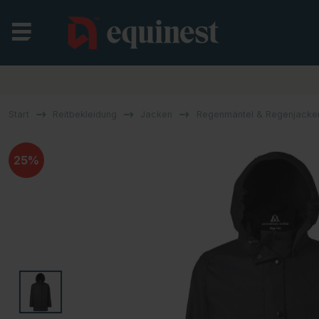
Start
Reitbekleidung
Jacken
Regenmäntel & Regenjacke
25%