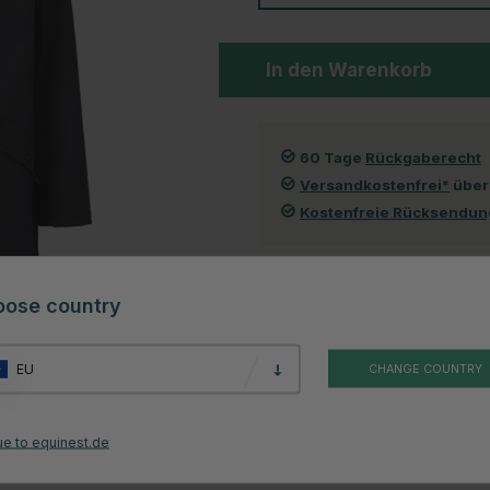
In den Warenkorb
60 Tage
Rückgaberecht
Versandkostenfrei*
über
Kostenfreie Rücksendu
oose country
Kundenbewertungen
EU
CHANGE COUNTRY
n Marke Mountain Horse. Große geräumige Taschen vorne und ein
el bietet. Der Mantel verfügt auch über Reflexdetails, die bei dunkleren
ue to equinest.de