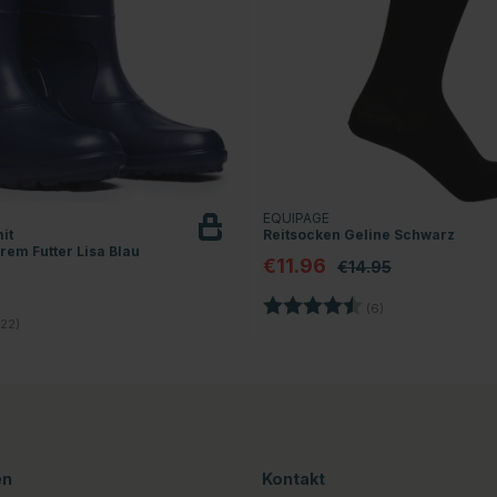
EQUIPAGE
it
Reitsocken Geline Schwarz
em Futter Lisa Blau
€11.96
€14.95
Bewertung:
4.7 von 5 Sterne
(6)
3.9 von 5 Sternen
22)
en
Kontakt