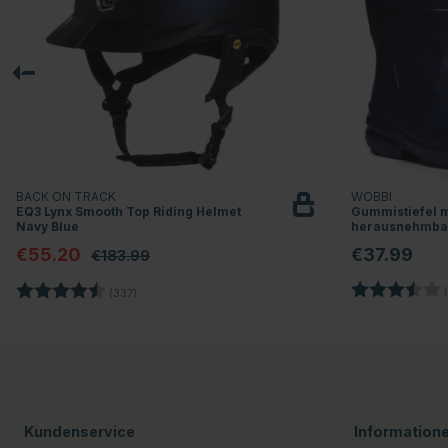
BACK ON TRACK
WOBBI
EQ3 Lynx Smooth Top Riding Helmet
Gummistiefel m
Navy Blue
herausnehmbar
€55.20
€37.99
€183.99
Bewertung:
Bewertung:
4.7 von 5 Sternen
(
(337)
Kundenservice
Information