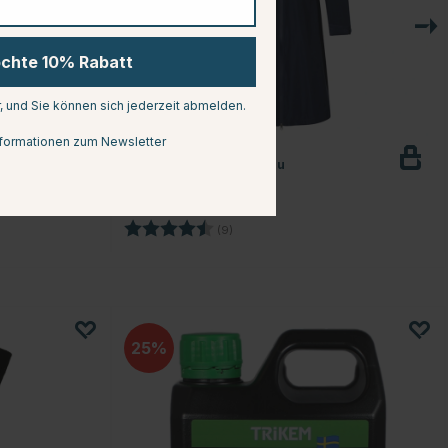
öchte 10% Rabatt
r, und Sie können sich jederzeit abmelden.
formationen zum Newsletter
COVALLIERO
Regenmantel Marineblau
€80.74
€94.99
en
Bewertung:
4.2 von 5 Sternen
(9)
25