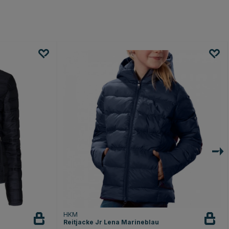
HKM
Reitjacke Jr Lena Marineblau