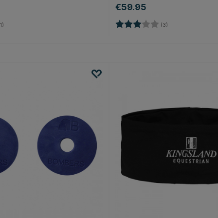
€59.95
5.0 von 5 Sternen
Bewertung:
3.0 von 5 Sterne
1)
(3)