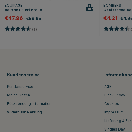
EQUIPAGE
BOMBERS
Reitrock Eleri Braun
Gebissscheibe
€47.96
€4.21
€59.95
€4.9
Bewertung:
4.7 von 5 Sternen
Bewertung:
(9)
(
Kundenservice
Information
Kundenservice
AGB
Meine Seiten
Black Friday
Rücksendung Information
Cookies
Widerrufsbelehrung
Impressum
Lieferung & Zah
Singles Day