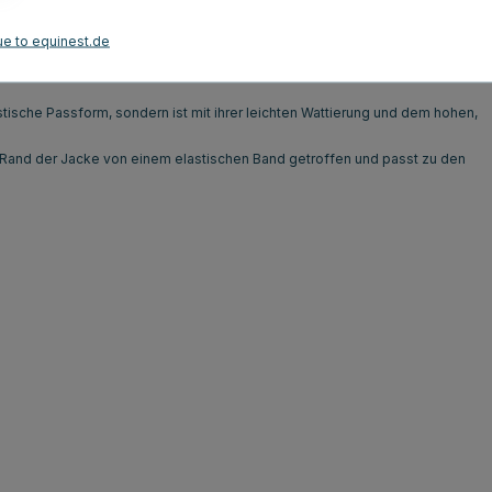
ue to equinest.de
Kundenbewertungen
tische Passform, sondern ist mit ihrer leichten Wattierung und dem hohen,
 Rand der Jacke von einem elastischen Band getroffen und passt zu den