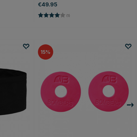
€49.95
n
Bewertung:
4.0 von 5 Sternen
(1)
15