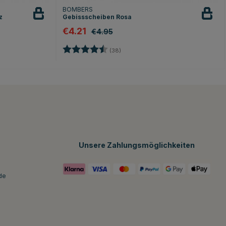
BOMBERS
z
Gebissscheiben Rosa
€4.21
€4.95
n
Bewertung:
4.2 von 5 Sternen
(38)
Unsere Zahlungsmöglichkeiten
de