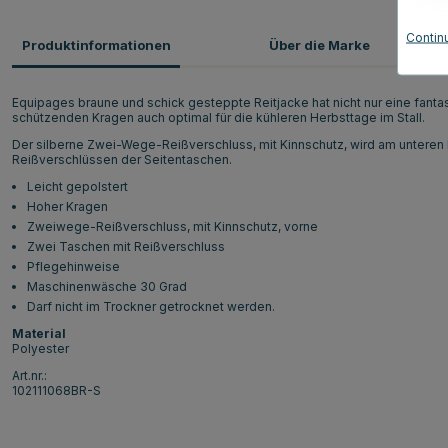
Contin
Produktinformationen
Über die Marke
Equipages braune und schick gesteppte Reitjacke hat nicht nur eine fantas
schützenden Kragen auch optimal für die kühleren Herbsttage im Stall.
Der silberne Zwei-Wege-Reißverschluss, mit Kinnschutz, wird am unteren
Reißverschlüssen der Seitentaschen.
Leicht gepolstert
Hoher Kragen
Zweiwege-Reißverschluss, mit Kinnschutz, vorne
Zwei Taschen mit Reißverschluss
Pflegehinweise
Maschinenwäsche 30 Grad
Darf nicht im Trockner getrocknet werden.
Material
Polyester
Art.nr.:
102111068BR-S