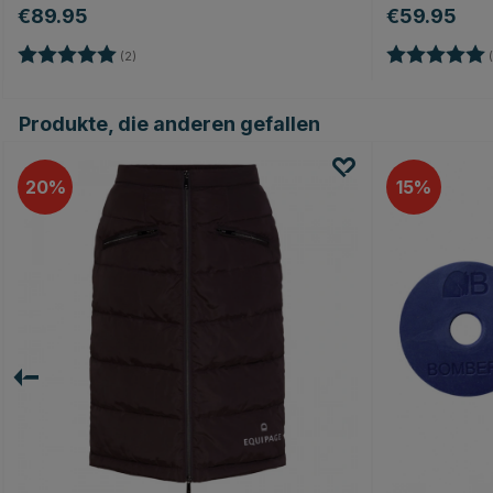
€89.95
€59.95
Bewertung:
5.0 von 5 Sternen
Bewertung:
(2)
(
Produkte, die anderen gefallen
20
15