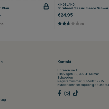
KINGSLAND
n Blau
Stirnband Classic Fleece Schwar
€24.95
5
Bewertung:
2.7 von 5 Sterne
4.2 von 5 Sternen
(3)
38)
en
Kontakt
Horseonline AB
Pilotvägen 30, 392 41 Kalmar
Schweden
Registernummer: SE5591239925
Kundenservice:
support@equinest.
lung