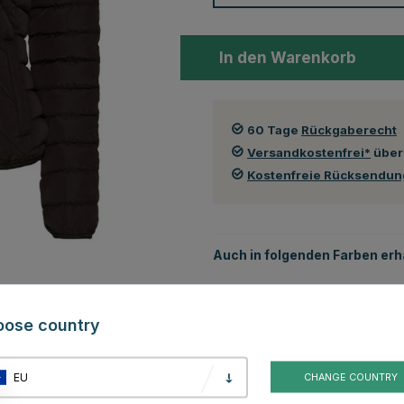
In den Warenkorb
60 Tage
Rückgaberecht
Versandkostenfrei*
über
Kostenfreie Rücksendu
Auch in folgenden Farben erhä
oose country
EU
CHANGE COUNTRY
Blau