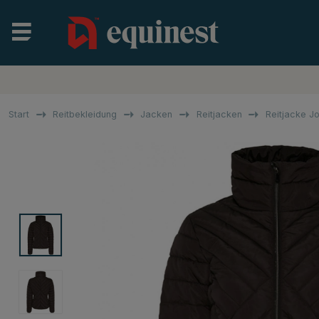
Start
Reitbekleidung
Jacken
Reitjacken
Reitjacke J