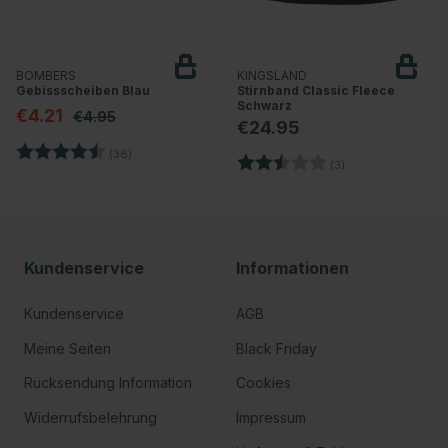
BOMBERS
KINGSLAND
Gebissscheiben Blau
Stirnband Classic Fleece
Schwarz
€4.21
€4.95
€24.95
nen
Bewertung:
4.2 von 5 Sternen
(38)
Bewertung:
2.7 von 5 Sterne
(3)
Kundenservice
Informationen
Kundenservice
AGB
Meine Seiten
Black Friday
Rücksendung Information
Cookies
Widerrufsbelehrung
Impressum