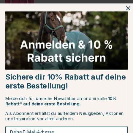
Rosa
Produktinformationen
Über die Marke
Choose country
Kundenbewertungen
Sichere dir 10% Rabatt auf deine
EU
erste Bestellung!
CHANGE COUNTRY
Melde dich für unseren Newsletter an und erhalte
10%
Andere Produkte, die Ihnen gefallen könnten
Rabatt* auf deine erste Bestellung.
Als Abonnent erhältst du außerdem Neuigkeiten, Aktionen
Continue to equinest.de
und Inspiration vor allen anderen.
Deine E-Mail-Adresse