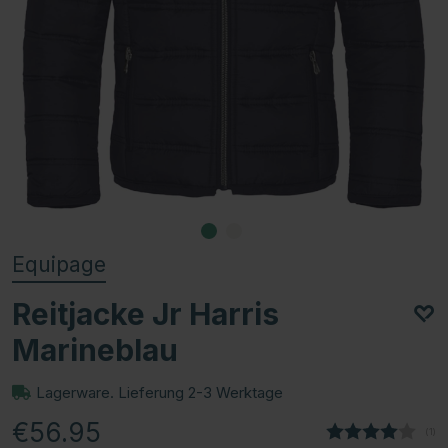
Equipage
Reitjacke Jr Harris
Marineblau
Lagerware. Lieferung 2-3 Werktage
€56.95
(
abg
1
)