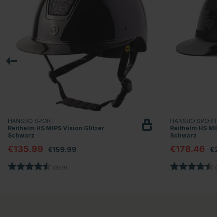
HANSBO SPORT
HANSBO SPOR
Reithelm HS MIPS Vision Glitzer
Reithelm HS MIP
Schwarz
Schwarz
€135.99
€178.46
€159.99
€
Bewertung:
4.7 von 5 Sternen
Bewertung:
(359)
(