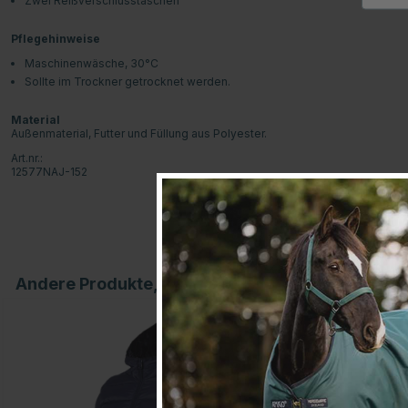
Zwei Reißverschlusstaschen
Pflegehinweise
Maschinenwäsche, 30
°C
Sollte im Trockner getrocknet werden.
Material
Außenmaterial, Futter und Füllung aus Polyester.
Art.nr.:
12577NAJ-152
Andere Produkte, die Ihnen gefallen könnten