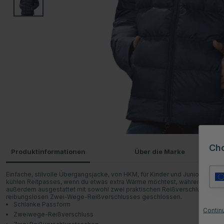
Ch
Produktinformationen
Über die Marke
Einfache, stilvolle Übergangsjacke, von HKM, für Kinder und Junioren - pe
kühlen Reitpasses, wenn du etwas extra Wärme möchtest, während eine Win
außerdem ausgestattet mit sowohl zwei praktischen Reißverschlusstasche
reibungslosen Zwei-Wege-Reißverschlusses geschlossen.
Schlanke Passform
Contin
Zweiwege-Reißverschluss