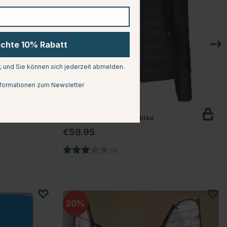
öchte 10% Rabatt
r, und Sie können sich jederzeit abmelden.
formationen zum Newsletter
EQUIPAGE
Reitjacke Harris Marineblau
€59.95
Bewertung:
3.0 von 5 Sternen
(3)
20