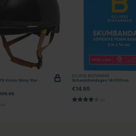
T
ECLIPSE BIOFARMAB
S Vision Shiny Star
Schaumbandagen 14x200cm
€14.95
209.95
Bewertung:
4.0 von 5 Sterne
(5)
4.8 von 5 Sternen
34)