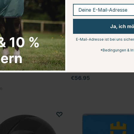
Deine E-Mail-Adresse
Ja, ich m
E-Mail-Adresse ist bei uns siche
*Bedingungen & In
EQUIPAGE
arris Marineblau
Reitjacke Jr Harris Rosa
€56.95
4.0 von 5 Sternen
1)