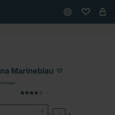
ena Marineblau
Werktage
(
abgegebene bewertungen:
1
)
-
+