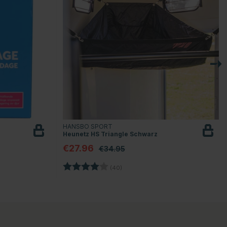
HANSBO SPORT
Heunetz HS Triangle Schwarz
€27.96
€34.95
n
Bewertung:
4.0 von 5 Sternen
(40)