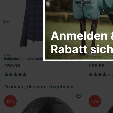
HKM
EQUIPAGE
Reitjacke Lena Marineblau
Reitjacke Jr H
€59.95
€56.95
Bewertung:
5.0 von 5 Sternen
Bewertung:
(1)
(
Produkte, die anderen gefallen
15
15