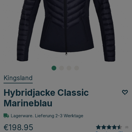
Kingsland
Hybridjacke Classic
Marineblau
Lagerware. Lieferung 2-3 Werktage
€198.95
(
abg
6
)