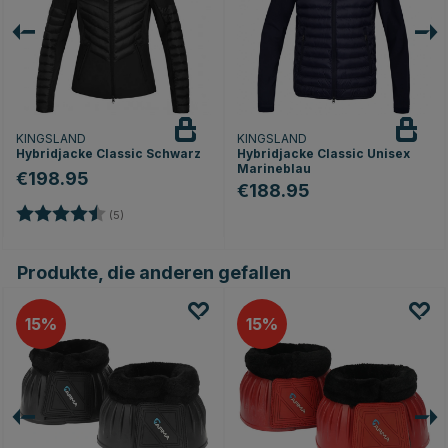
KINGSLAND
KINGSLAND
Hybridjacke Classic Schwarz
Hybridjacke Classic Unisex
Marineblau
€198.95
€188.95
Bewertung:
4.4 von 5 Sternen
(5)
en
Produkte, die anderen gefallen
15
15