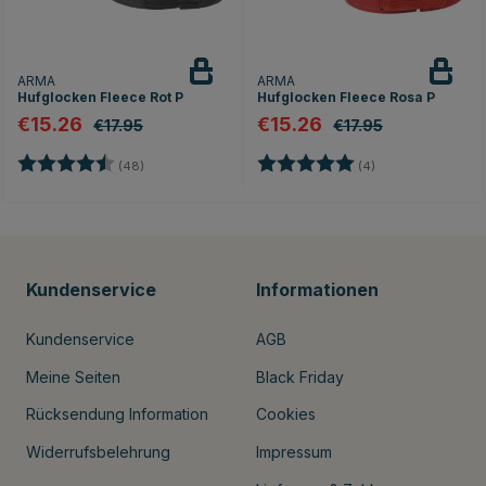
ARMA
ARMA
Hufglocken Fleece Rot P
Hufglocken Fleece Rosa P
€15.26
€15.26
€17.95
€17.95
Bewertung:
4.5 von 5 Sternen
Bewertung:
5.0 von 5 Sterne
(48)
(4)
nen
Kundenservice
Informationen
Kundenservice
AGB
Meine Seiten
Black Friday
Rücksendung Information
Cookies
Widerrufsbelehrung
Impressum