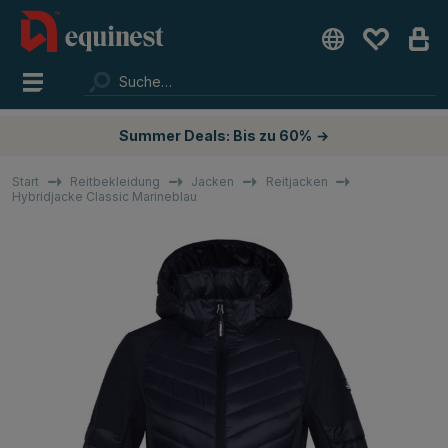
Summer Deals: Bis zu 60%
→
Start
Reitbekleidung
Jacken
Reitjacken
Hybridjacke Classic Marineblau