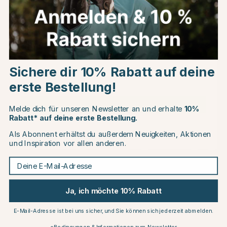
Choose country
Andere Produkte, die Ihnen gefallen könnten
Sichere dir 10% Rabatt auf deine
EU
erste Bestellung!
CHANGE COUNTRY
Melde dich für unseren Newsletter an und erhalte
10%
Rabatt* auf deine erste Bestellung.
Als Abonnent erhältst du außerdem Neuigkeiten, Aktionen
Continue to equinest.de
und Inspiration vor allen anderen.
Deine E-Mail-Adresse
KINGSLAND
KINGSLAND
Hybridjacke Classic
Hybridjacke Classic Schwarz
Ja, ich möchte 10% Rabatt
Marineblau
€198.95
€198.95
E-Mail-Adresse ist bei uns sicher, und Sie können sich jederzeit abmelden.
en
Bewertung:
4.4 von 5 Sterne
(5)
Bewertung:
4.5 von 5 Sternen
(6)
*Bedingungen & Informationen zum Newsletter