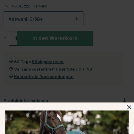
Inkl. MwSt., zzgl.
Versand
Auswahl:
Größe
-
+
In den Warenkorb
60 Tage
Rückgaberecht
Versandkostenfrei*
über 99€ / CHF99
Kostenfreie Rücksendungen
Produktinformationen
Über die Marke
Kundenbewertungen