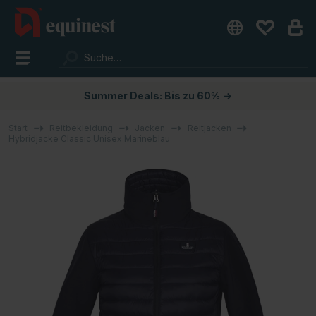
Summer Deals: Bis zu 60%
→
Start
Reitbekleidung
Jacken
Reitjacken
Hybridjacke Classic Unisex Marineblau