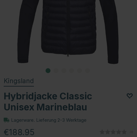
Kingsland
Hybridjacke Classic
Unisex Marineblau
Lagerware. Lieferung 2-3 Werktage
€188.95
(
abg
0
)