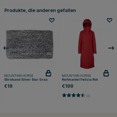
Produkte, die anderen gefallen
MOUNTAIN HORSE
MOUNTAIN HORSE
Stirnband Silver Star Grau
Reitmantel Felicia Rot
€19
€199
Bewertung:
4.5 von 5 Sterne
(2)
ernen