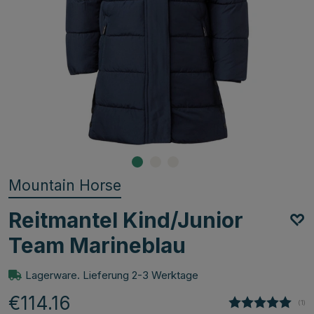
Mountain Horse
Reitmantel Kind/Junior
Team Marineblau
Lagerware. Lieferung 2-3 Werktage
€114.16
(
abg
1
)