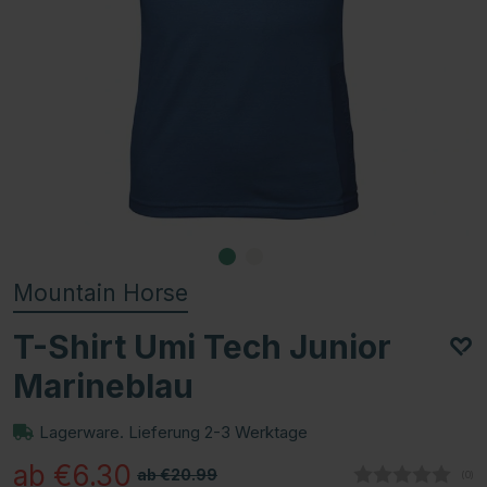
Mountain Horse
T-Shirt Umi Tech Junior
Marineblau
Lagerware. Lieferung 2-3 Werktage
ab €6.30
ab €20.99
(
abg
0
)