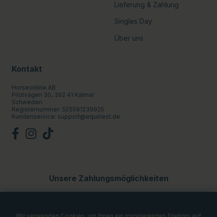
Lieferung & Zahlung
Singles Day
Über uns
Kontakt
Horseonline AB
Pilotvägen 30, 392 41 Kalmar
Schweden
Registernummer: SE5591239925
Kundenservice:
support@equinest.de
Unsere Zahlungsmöglichkeiten
Wir verwenden Cookies, um Ihnen ein inspirierendes Erlebnis auf