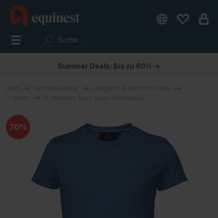
Summer Deals: Bis zu 60%
→
Start
Reitbekleidung
Langarm- & Kurzarm-Shirts
T-Shirts
T-Shirt Umi Tech Junior Marineblau
70%