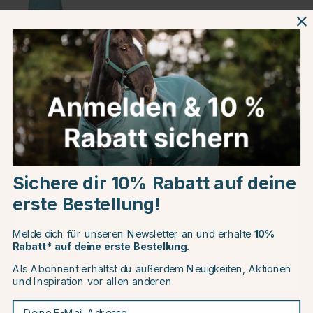
Blau
Produktinformationen
Über die Marke
Choose country
Kundenbewertungen
Sichere dir 10% Rabatt auf deine
EU
erste Bestellung!
CHANGE COUNTRY
Melde dich für unseren Newsletter an und erhalte
10%
Andere Produkte, die Ihnen gefallen könnten
Rabatt* auf deine erste Bestellung.
Als Abonnent erhältst du außerdem Neuigkeiten, Aktionen
Continue to equinest.de
70
30
und Inspiration vor allen anderen.
Deine E-Mail-Adresse