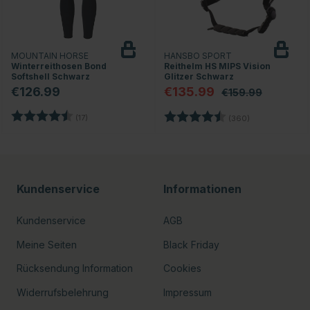
MOUNTAIN HORSE
HANSBO SPORT
Winterreithosen Bond
Reithelm HS MIPS Vision
Softshell Schwarz
Glitzer Schwarz
€126.99
€135.99
€159.99
Bewertung:
4.3 von 5 Sternen
nen
Bewertung:
4.7 von 5 Ste
(17)
(360)
Kundenservice
Informationen
Kundenservice
AGB
Meine Seiten
Black Friday
Rücksendung Information
Cookies
Widerrufsbelehrung
Impressum