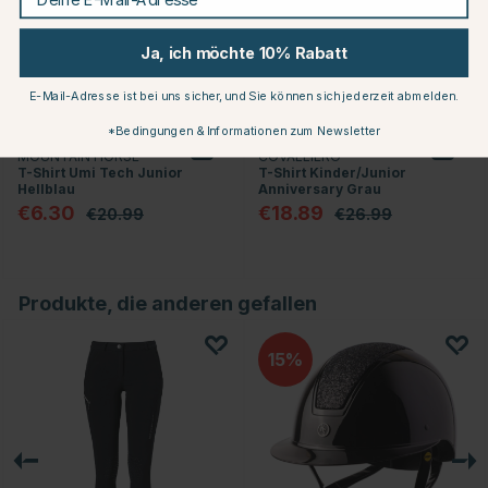
Ja, ich möchte 10% Rabatt
E-Mail-Adresse ist bei uns sicher, und Sie können sich jederzeit abmelden.
*Bedingungen & Informationen zum Newsletter
MOUNTAIN HORSE
COVALLIERO
T-Shirt Umi Tech Junior
T-Shirt Kinder/Junior
Hellblau
Anniversary Grau
€6.30
€18.89
€20.99
€26.99
Produkte, die anderen gefallen
15