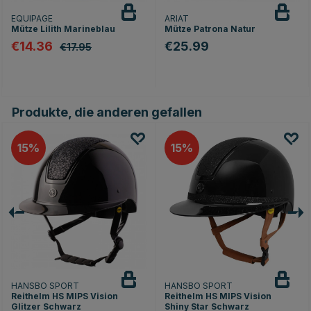
EQUIPAGE
ARIAT
Mütze Lilith Marineblau
Mütze Patrona Natur
€14.36
€25.99
€17.95
Produkte, die anderen gefallen
15
15
HANSBO SPORT
HANSBO SPORT
Reithelm HS MIPS Vision
Reithelm HS MIPS Vision
Glitzer Schwarz
Shiny Star Schwarz