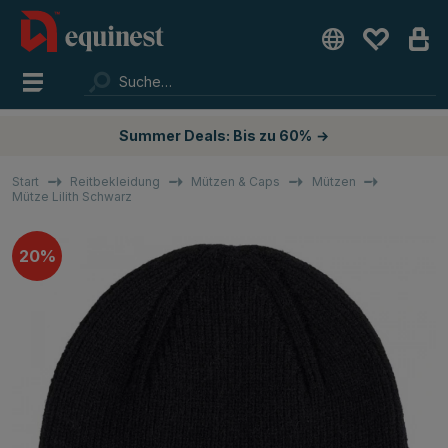
Summer Deals: Bis zu 60%
→
Start
Reitbekleidung
Mützen & Caps
Mützen
Mütze Lilith Schwarz
20