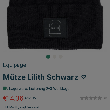
Equipage
Mütze Lilith Schwarz
Lagerware. Lieferung 2-3 Werktage
€14.36
€17.95
(
abg
0
)
Inkl. MwSt., zzgl.
Versand