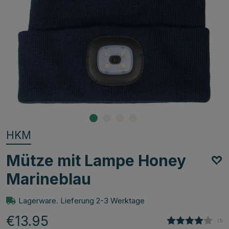
HKM
Mütze mit Lampe Honey
Marineblau
Lagerware. Lieferung 2-3 Werktage
€13.95
(
abg
1
)