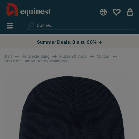
Summer Deals: Bis zu 60%
→
Start
Reitbekleidung
Mützen & Caps
Mützen
Mütze mit Lampe Honey Marineblau