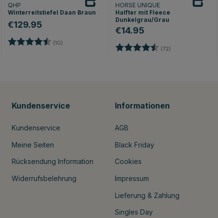
QHP
HORSE UNIQUE
Winterreitstiefel Daan Braun
Halfter mit Fleece
Dunkelgrau/Grau
€129.95
€14.95
nen
Bewertung:
4.3 von 5 Sternen
(10)
Bewertung:
4.9 von 5 Stern
(72)
Kundenservice
Informationen
Kundenservice
AGB
Meine Seiten
Black Friday
Rücksendung Information
Cookies
Widerrufsbelehrung
Impressum
Lieferung & Zahlung
Singles Day