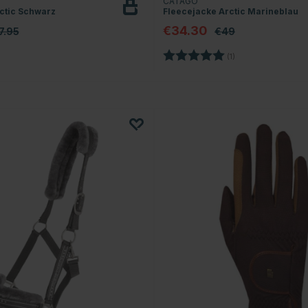
CATAGO
ctic Schwarz
Fleecejacke Arctic Marineblau
€34.30
7.95
€49
Bewertung:
5.0 von 5 Sternen
(1)