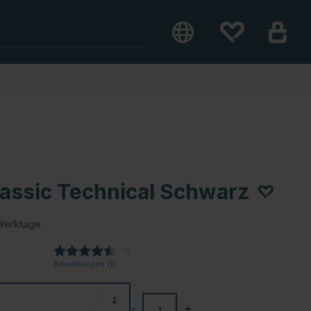
lassic Technical Schwarz
Werktage
(
abgegebene bewertungen:
3
)
Bewertungen (
1
)
-
+