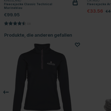
KINGSLAND
CATAGO
Fleecejacke Classic Technical
Fleecejacke Ar
Marineblau
€33.56
€4
€99.95
Bewertung:
4.7 von 5 Sternen
(3)
Produkte, die anderen gefallen