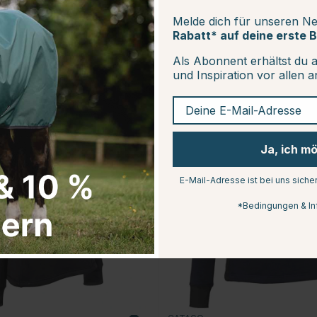
Melde dich für unseren Ne
Rabatt* auf deine erste B
Als Abonnent erhältst du 
und Inspiration vor allen 
Deine E-Mail-Adresse
30
Ja, ich m
E-Mail-Adresse ist bei uns siche
*Bedingungen & In