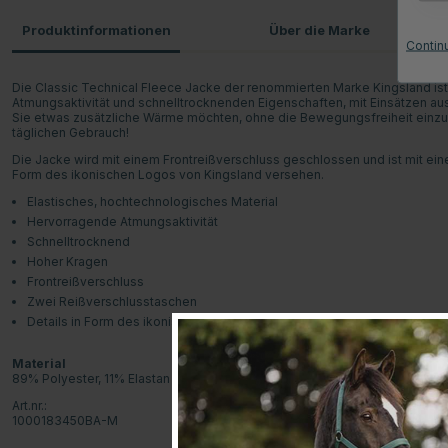
Produktinformationen
Über die Marke
Contin
Die Classic Technical Fleece Jacke der renommierten Marke Kingsland is
Atmungsaktivität und schnelltrocknenden Eigenschaften, mit Einsätzen aus
Sie etwas zusätzliche Wärme möchten, ohne die Bewegungsfreiheit einzusch
täglichen Gebrauch!
Die Jacke wird mit einem Frontreißverschluss geschlossen und ist mit ein
Form des ikonischen Logos von Kingsland versehen.
Elastisches, hochtechnologisches Material
Hervorragende Atmungsaktivität
Schnelltrocknend
Hoher Kragen
Frontreißverschluss
Zwei Reißverschlusstaschen
Details in Form des ikonischen Logos von Kingsland
Material
89% Polyester, 11% Elastan
Art.nr.:
1000183450BA-M