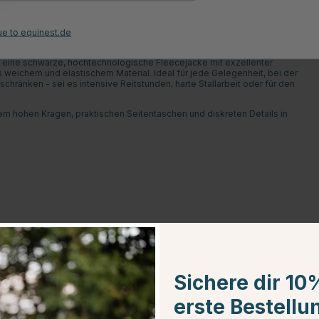
Kundenbewertungen
ue to equinest.de
t eine schwarze, hochtechnologische Fleecejacke mit exzellenter
 weichem und elastischem Material. Ideal für jede Gelegenheit, bei der
ränken - sei es intensive Reitstunden, harte Stallarbeit oder für den
em hohen Kragen, praktischen Seitentaschen und diskreten Details in
Sichere dir 10
erste Bestellu