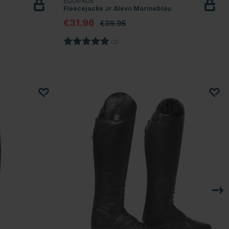
EQUIPAGE
Fleecejacke Jr Alevo Marineblau
€31.96
€39.95
Bewertung:
5.0 von 5 Sternen
(2)