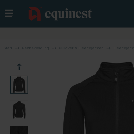
Start
Reitbekleidung
Pullover & Fleecejacken
Fleecejack