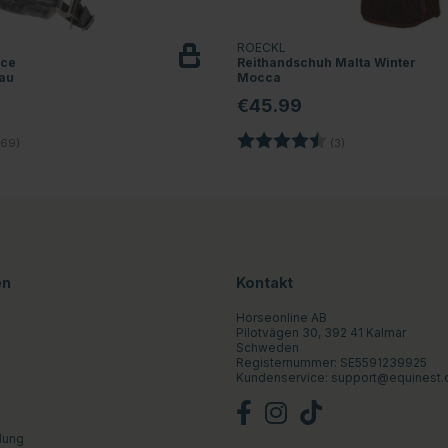
ROECKL
ece
Reithandschuh Malta Winter
au
Mocca
€45.99
4.9 von 5 Sternen
Bewertung:
4.7 von 5 Sterne
69)
(3)
en
Kontakt
Horseonline AB
Pilotvägen 30, 392 41 Kalmar
Schweden
Registernummer: SE5591239925
Kundenservice:
support@equinest.
lung