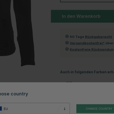
In den Warenkorb
60 Tage
Rückgaberecht
Versandkostenfrei*
über
Kostenfreie Rücksendu
Auch in folgenden Farben erhä
oose country
EU
CHANGE COUNTRY