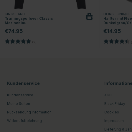
KINGSLAND
HORSE UNIQUE
Trainingspullover Classic
Halfter mit Fle
Marineblau
Dunkelgrau/Gr
€74.95
€14.95
Bewertung:
5.0 von 5 Sternen
Bewertung:
(2)
(
Kundenservice
Information
Kundenservice
AGB
Meine Seiten
Black Friday
Rücksendung Information
Cookies
Widerrufsbelehrung
Impressum
Lieferung & Zah