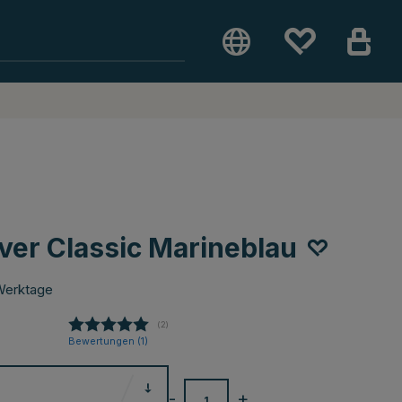
ver Classic Marineblau
Werktage
(
abgegebene bewertungen:
2
)
Bewertungen (
1
)
-
+