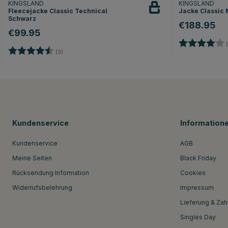
KINGSLAND
KINGSLAND
Fleecejacke Classic Technical
Jacke Classic 
Schwarz
€188.95
€99.95
Bewertung:
(
Bewertung:
4.7 von 5 Sternen
(3)
Kundenservice
Information
Kundenservice
AGB
Meine Seiten
Black Friday
Rücksendung Information
Cookies
Widerrufsbelehrung
Impressum
Lieferung & Zah
Singles Day