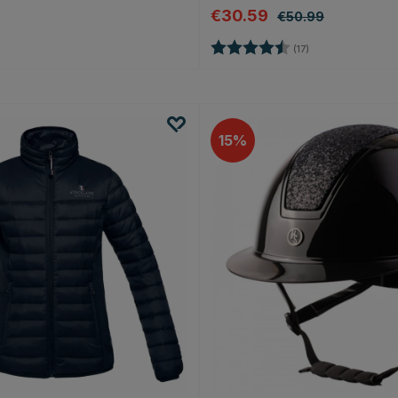
€30.59
€50.99
Bewertung:
4.2 von 5 Sterne
(17)
15