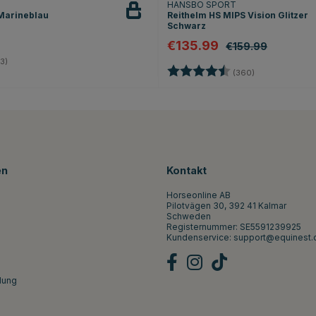
HANSBO SPORT
Marineblau
Reithelm HS MIPS Vision Glitzer
Schwarz
€135.99
€159.99
4.0 von 5 Sternen
3)
Bewertung:
4.7 von 5 Ste
(360)
en
Kontakt
Horseonline AB
Pilotvägen 30, 392 41 Kalmar
Schweden
Registernummer: SE5591239925
Kundenservice:
support@equinest.
lung