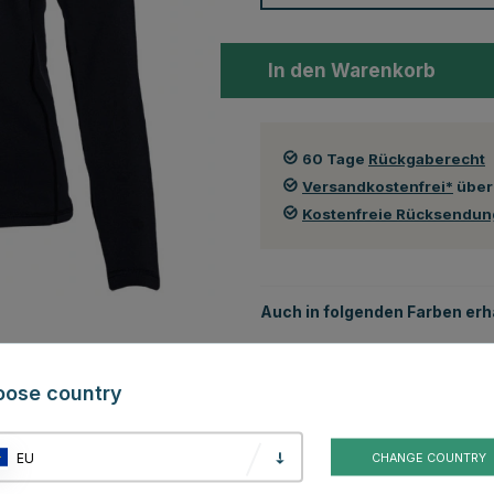
In den Warenkorb
60 Tage
Rückgaberecht
Versandkostenfrei*
über
Kostenfreie Rücksendu
Auch in folgenden Farben erhä
oose country
EU
CHANGE COUNTRY