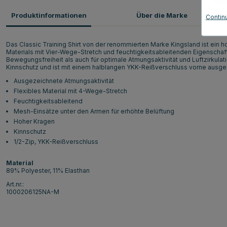
Produktinformationen
Über die Marke
Contin
Das Classic Training Shirt von der renommierten Marke Kingsland ist ein
Materials mit Vier-Wege-Stretch und feuchtigkeitsableitenden Eigenscha
Bewegungsfreiheit als auch für optimale Atmungsaktivität und Luftzirkulat
Kinnschutz und ist mit einem halblangen YKK-Reißverschluss vorne ausges
Ausgezeichnete Atmungsaktivität
Flexibles Material mit 4-Wege-Stretch
Feuchtigkeitsableitend
Mesh-Einsätze unter den Armen für erhöhte Belüftung
Hoher Kragen
Kinnschutz
1/2-Zip, YKK-Reißverschluss
Material
89% Polyester, 11% Elasthan
Art.nr.:
1000206125NA-M