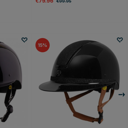
€79.96
€99.95
n
15