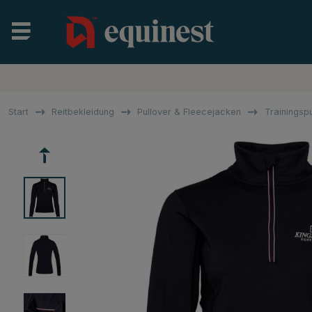
Start
Reitbekleidung
Pullover & Fleecejacken
Trainingsp