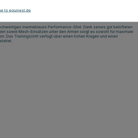
Kundenbewertungen
ue to equinest.de
 hochwertiges marineblaues Performance-Shirt. Dank seines gut belüfteten
ften sowie Mesh-Einsätzen unter den Armen sorgt es sowohl für maximale
ion. Das Trainingsshirt verfügt über einen hohen Kragen und einen
tattet.