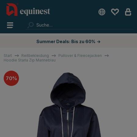
Summer Deals: Bis zu 60%
→
Start
Reitbekleidung
Pullover & Fleecejacken
Hoodie Starla Zip Marineblau
70%