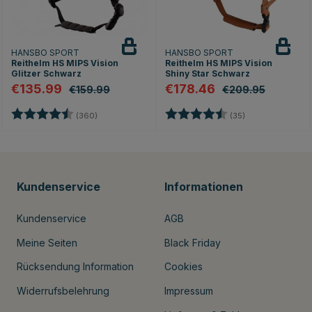
HANSBO SPORT
HANSBO SPORT
Reithelm HS MIPS Vision
Reithelm HS MIPS Vision
Glitzer Schwarz
Shiny Star Schwarz
€135.99
€178.46
€159.99
€209.95
rnen
Bewertung:
4.7 von 5 Sternen
Bewertung:
4.8 von 5 Stern
(360)
(35)
Kundenservice
Informationen
Kundenservice
AGB
Meine Seiten
Black Friday
Rücksendung Information
Cookies
Widerrufsbelehrung
Impressum