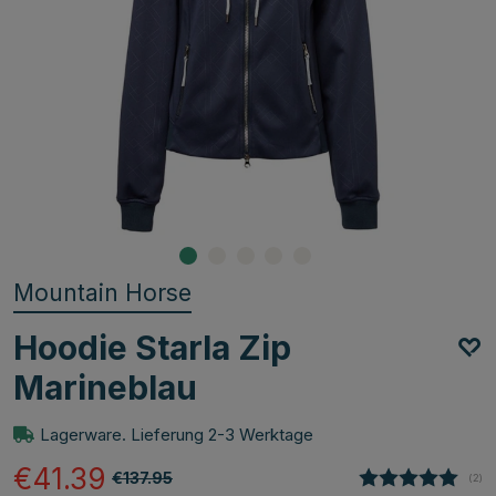
Mountain Horse
Hoodie Starla Zip
Marineblau
Lagerware. Lieferung 2-3 Werktage
€41.39
€137.95
(
abg
2
)