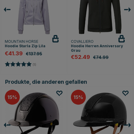
MOUNTAIN HORSE
COVALLIERO
Hoodie Starla Zip Lila
Hoodie Herren Anniversary
Grau
€41.39
€137.95
€52.49
€74.99
Bewertung:
5.0 von 5 Sternen
(1)
en
Produkte, die anderen gefallen
15
15