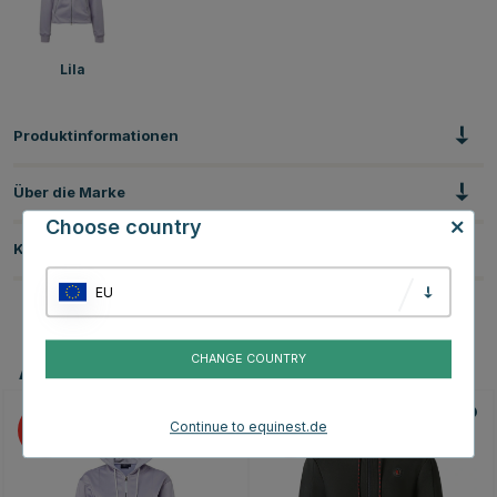
Lila
Produktinformationen
Über die Marke
Choose country
Kundenbewertungen
EU
CHANGE COUNTRY
Andere Produkte, die Ihnen gefallen könnten
Continue to equinest.de
70
30