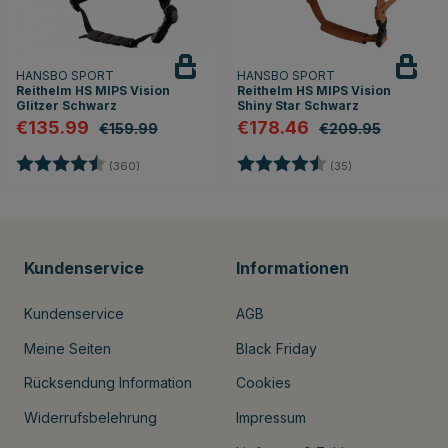
HANSBO SPORT
HANSBO SPORT
Reithelm HS MIPS Vision
Reithelm HS MIPS Vision
Glitzer Schwarz
Shiny Star Schwarz
€135.99
€178.46
€159.99
€209.95
Bewertung:
4.7 von 5 Sternen
Bewertung:
4.8 von 5 Stern
(360)
(35)
Kundenservice
Informationen
Kundenservice
AGB
Meine Seiten
Black Friday
Rücksendung Information
Cookies
Widerrufsbelehrung
Impressum