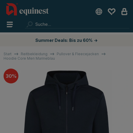
Summer Deals: Bis zu 60%
→
Start
Reitbekleidung
Pullover & Fleecejacken
Hoodie Core Men Marineblau
30%