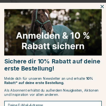
Weiß
Produktinformationen
Über die Marke
Choose country
Kundenbewertungen
Sichere dir 10% Rabatt auf deine
EU
erste Bestellung!
CHANGE COUNTRY
Melde dich für unseren Newsletter an und erhalte
10%
Andere Produkte, die Ihnen gefallen könnten
Rabatt* auf deine erste Bestellung.
Als Abonnent erhältst du außerdem Neuigkeiten, Aktionen
Continue to equinest.de
15
15
und Inspiration vor allen anderen.
Deine E-Mail-Adresse