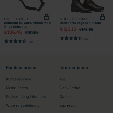
HANSBO SPORT
MOUNTAIN HORSE
Reithelm HS MIPS Vision Matt
Reitstiefel Veganza Braun
Onyx Schwarz
€123.16
€175.95
€136.46
€181.95
Bewertung:
4.4 von 5 Ster
(307)
en
Bewertung:
4.7 von 5 Sternen
(79)
Kundenservice
Informationen
Kundenservice
AGB
Meine Seiten
Black Friday
Rücksendung Information
Cookies
Widerrufsbelehrung
Impressum