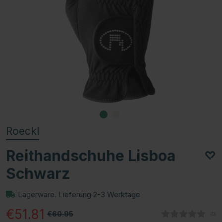
Roeckl
Reithandschuhe Lisboa
Schwarz
Lagerware. Lieferung 2-3 Werktage
€51.81
€60.95
(
abg
0
)