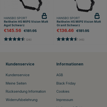
HANSBO SPORT
HANSBO SPORT
Reithelm HS MIPS Vision Matt
Reithelm HS MIPS Vision Matt
Agat Schwarz
Granit Schwarz
€145.56
€136.46
€181.95
€181.95
en
Bewertung:
4.7 von 5 Sternen
Bewertung:
4.8 von 5 Stern
(26)
(45)
Kundenservice
Informationen
Kundenservice
AGB
Meine Seiten
Black Friday
Rücksendung Information
Cookies
Widerrufsbelehrung
Impressum