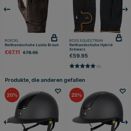
ROECKL
BOSS EQUESTRIAN
Reithandschuhe Lusita Braun
Reithandschuhe Hybrid
Schwarz
€67.11
€78.95
€59.95
Bewertung:
5.0 von 5 Sterne
(2)
Produkte, die anderen gefallen
20
25