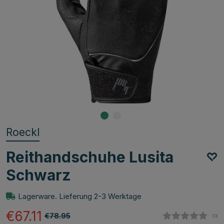
Roeckl
Reithandschuhe Lusita
Schwarz
Lagerware. Lieferung 2-3 Werktage
€67.11
€78.95
(
abg
0
)