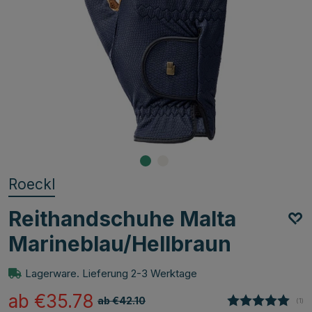
Roeckl
Reithandschuhe Malta
Marineblau/Hellbraun
Lagerware. Lieferung 2-3 Werktage
ab €35.78
ab €42.10
(
abg
1
)