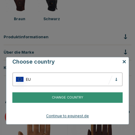
Braun
Schwarz
Produktinformationen
Über die Marke
Choose country
Kundenbewertungen
EU
CHANGE COUNTRY
Andere Produkte, die Ihnen gefallen könnten
Continue to equinest.de
15