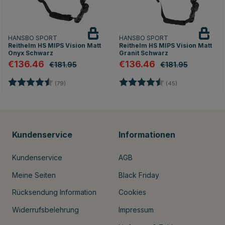
HANSBO SPORT
HANSBO SPORT
Reithelm HS MIPS Vision Matt
Reithelm HS MIPS Vision Matt
Onyx Schwarz
Granit Schwarz
€136.46
€136.46
€181.95
€181.95
ernen
Bewertung:
4.7 von 5 Sternen
Bewertung:
4.8 von 5 Stern
(79)
(45)
Kundenservice
Informationen
Kundenservice
AGB
Meine Seiten
Black Friday
Rücksendung Information
Cookies
Widerrufsbelehrung
Impressum