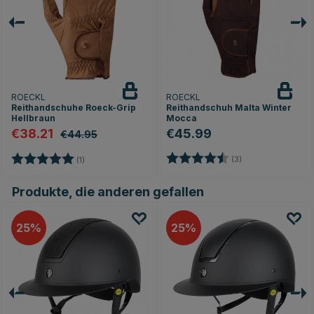
ROECKL
ROECKL
Reithandschuhe Roeck-Grip
Reithandschuh Malta Winter
Hellbraun
Mocca
€38.21
€45.99
€44.95
Bewertung:
4.7 von 5 Sterne
Bewertung:
5.0 von 5 Sternen
(3)
(1)
Produkte, die anderen gefallen
25
25