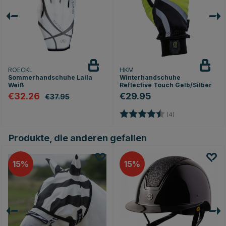
ROECKL
HKM
Sommerhandschuhe Laila
Winterhandschuhe
Weiß
Reflective Touch Gelb/Silber
€32.26
€29.95
€37.95
Bewertung:
4.5 von 5 Sterne
(4)
Produkte, die anderen gefallen
15
15