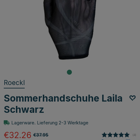
Roeckl
Sommerhandschuhe Laila
Schwarz
Lagerware. Lieferung 2-3 Werktage
€32.26
€37.95
(
abg
4
)