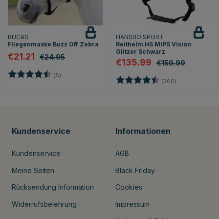
BUCAS
HANSBO SPORT
Fliegenmaske Buzz Off Zebra
Reithelm HS MIPS Vision
Glitzer Schwarz
€21.21
€24.95
€135.99
€159.99
Bewertung:
4.8 von 5 Sternen
(8)
Bewertung:
4.7 von 5 Ste
(360)
Kundenservice
Informationen
Kundenservice
AGB
Meine Seiten
Black Friday
Rücksendung Information
Cookies
Widerrufsbelehrung
Impressum