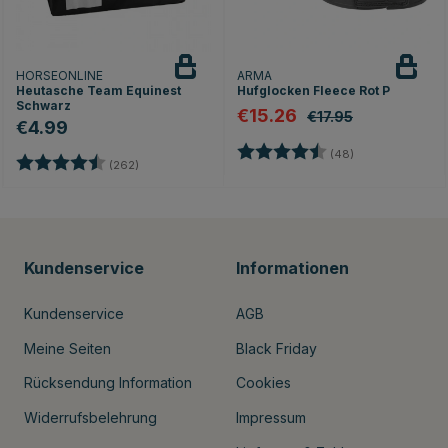
HORSEONLINE
ARMA
Heutasche Team Equinest
Hufglocken Fleece Rot P
Schwarz
€15.26
€17.95
€4.99
Bewertung:
4.5 von 5 Stern
(48)
Bewertung:
4.7 von 5 Sternen
(262)
Kundenservice
Informationen
Kundenservice
AGB
Meine Seiten
Black Friday
Rücksendung Information
Cookies
Widerrufsbelehrung
Impressum