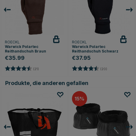
ROECKL
ROECKL
Warwick Polartec
Warwick Polartec
Reithandschuh Braun
Reithandschuh Schwarz
€35.99
€37.95
Bewertung:
4.4 von 5 Sternen
Bewertung:
4.4 von 5 Stern
(21)
(20)
Produkte, die anderen gefallen
15