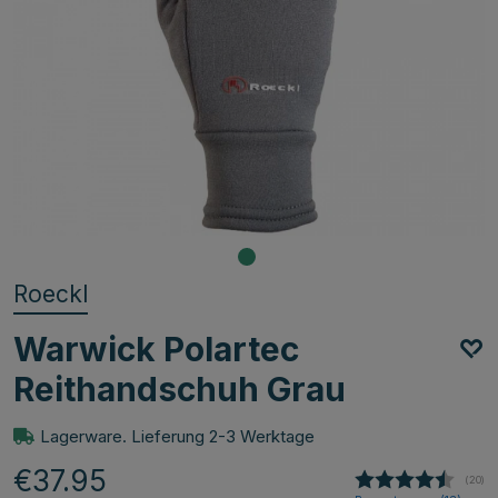
Roeckl
Warwick Polartec
Reithandschuh Grau
Lagerware. Lieferung 2-3 Werktage
€37.95
(
abge
20
)