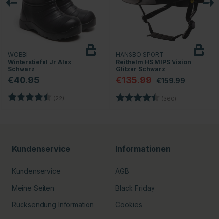
WOBBI
HANSBO SPORT
Winterstiefel Jr Alex
Reithelm HS MIPS Vision
Schwarz
Glitzer Schwarz
€40.95
€135.99
€159.99
Bewertung:
4.4 von 5 Sternen
nen
Bewertung:
4.7 von 5 Ste
(22)
(360)
Kundenservice
Informationen
Kundenservice
AGB
Meine Seiten
Black Friday
Rücksendung Information
Cookies