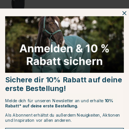
Schwarz
Produktinformationen
Über die Marke
Choose country
Kundenbewertungen
Sichere dir 10% Rabatt auf deine
EU
erste Bestellung!
CHANGE COUNTRY
Melde dich für unseren Newsletter an und erhalte
10%
Rabatt* auf deine erste Bestellung.
Andere Produkte, die Ihnen gefallen könnten
Als Abonnent erhältst du außerdem Neuigkeiten, Aktionen
Continue to equinest.de
und Inspiration vor allen anderen.
15