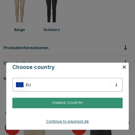
Beige
Schwarz
Produktinformationen
Über die Marke
Choose country
Kundenbewertungen
EU
CHANGE COUNTRY
Andere Produkte, die Ihnen gefallen könnten
Continue to equinest.de
25
25