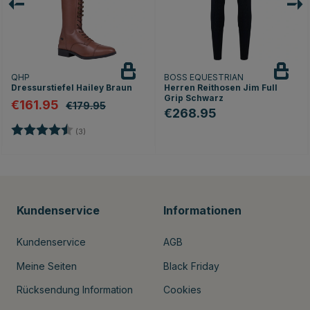
QHP
BOSS EQUESTRIAN
Dressurstiefel Hailey Braun
Herren Reithosen Jim Full
Grip Schwarz
€161.95
€179.95
€268.95
rnen
Bewertung:
4.7 von 5 Sternen
(3)
Kundenservice
Informationen
Kundenservice
AGB
Meine Seiten
Black Friday
Rücksendung Information
Cookies