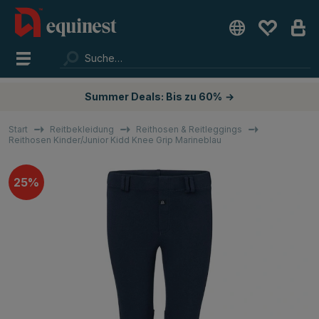
Summer Deals: Bis zu 60%
→
Start
Reitbekleidung
Reithosen & Reitleggings
Reithosen Kinder/Junior Kidd Knee Grip Marineblau
25%