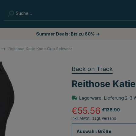
Summer Deals: Bis zu 60%
→
Reithose Katie Knee Grip Schwarz
Back on Track
Reithose Kati
Lagerware. Lieferung 2-3 
€55.56
€138.90
Inkl. MwSt., zzgl.
Versand
Auswahl:
Größe