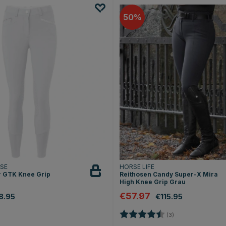
50
RSE
HORSE LIFE
r GTK Knee Grip
Reithosen Candy Super-X Mira
High Knee Grip Grau
€57.97
8.95
€115.95
Bewertung:
4.7 von 5 Sterne
(3)