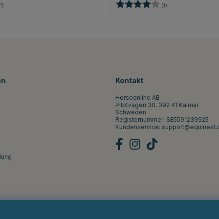
5.0 von 5 Sternen
Bewertung:
4.0 von 5 Sternen
1)
(1)
en
Kontakt
Horseonline AB
Pilotvägen 30, 392 41 Kalmar
Schweden
Registernummer: SE5591239925
Kundenservice:
support@equinest.
lung