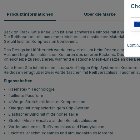
Ch
Produktinformationen
Über die Marke
Back on Track Katie Knee Grip ist eine schwarze Reithose mit Kniegrip, flexi
Die Reithose besteht aus einem leichten und elastischen Material mit 
Gefühl leichter Kompression kombiniert.
Contin
Das Design im Hüftbereich wurde entwickelt, um beim Reiten eine bequeme
Halt und folgt den natürlichen Konturen des unteren Rückens. Das Seitente
Kniescheibe zu reduzieren, während elastische Mesh-Einsätze an den Bei
Katie Knee Grip ist mit einem strapazierfähigen Grip-System im Kniebereic
Reithose verfügt über zwei Vordertaschen mit Reißverschluss, Taschen 
Eigenschaften
Haematex™-Technologie
Taillierte Passform
4-Wege-Stretch mit leichter Kompression
Kniegrip mit strapazierfähigem Grip-System
Elastischer Bund mit mittelhoher Taille
Stretch-Mesh-Einsätze an den Beinabschlüssen
Vordertaschen mit Reißverschluss und Handytasche
Leichtes, anschmiegsames und atmungsaktives Material