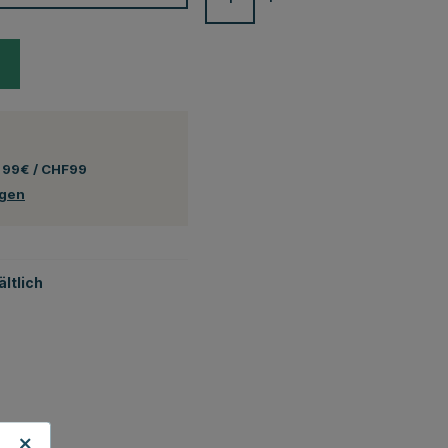
 99€ / CHF99
ngen
ltlich