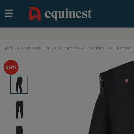
Start
Reitbekleidung
Reithosen & Reitleggings
Reithosen
60%