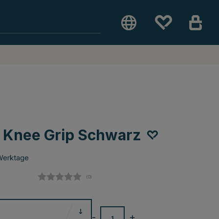
e Knee Grip Schwarz
Werktage
(
abgegebene bewertungen:
0
)
-
+