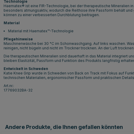
Technologie
Haematex® ist eine FIR-Technologie, bei der therapeutische Mineralien in d
besonders atmungsaktiv, wodurch die Reithose ihre Passform behält und gl
können zu einer verbesserten Durchblutung beitragen.
Material
Material mit Haematex™-Technologie
Pflegehinweise
Maschinenwäsche bei 30 °C im Schonwaschgang. Auf links waschen. Wasc
reinigen, nicht bügeln und nicht im Trockner trocknen. An der Luft trocknen
Die therapeutischen Mineralien sind dauerhaft in das Material integriert
bleiben Elastizität, Passform und Funktion des Produkts langfristig erhalte
Entwickelt in Schweden
Katie Knee Grip wurde in Schweden von Back on Track mit Fokus auf Funk
technischen Materialien, ergonomischer Passform und praktischen Details 
Art.nr.:
17769032BA-32
Andere Produkte, die Ihnen gefallen könnten