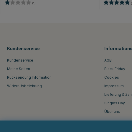
Bewertung:
1.0 von 5 Sternen
Bewertung:
(1)
(
Kundenservice
Information
Kundenservice
AGB
Meine Seiten
Black Friday
Rücksendung Information
Cookies
Widerrufsbelehrung
Impressum
Lieferung & Zah
Singles Day
Über uns