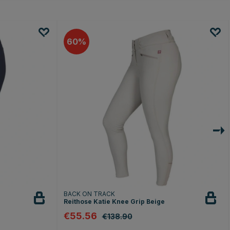
60
BACK ON TRACK
Reithose Katie Knee Grip Beige
€55.56
€138.90