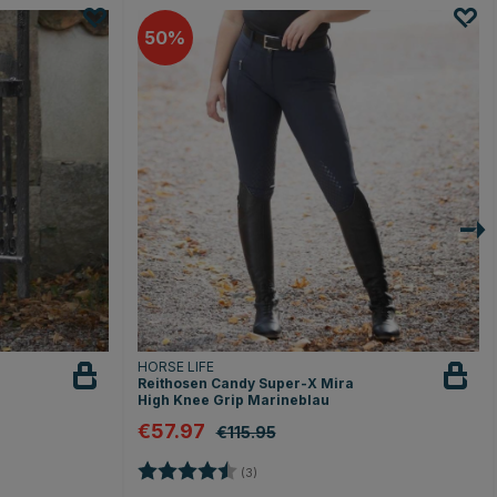
50
HORSE LIFE
Reithosen Candy Super-X Mira
High Knee Grip Marineblau
€57.97
€115.95
n
Bewertung:
4.7 von 5 Sternen
(3)