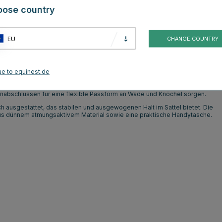
oose country
Kundenbewertungen
EU
CHANGE COUNTRY
bler taillierter Passform und funktionalen Details für Komfort im Sattel.
Haematex™-Technologie, das hohe Atmungsaktivität mit einem angenehmen
ue to equinest.de
 Passform zu bieten. Der elastische Bund mit mittelhoher Taille bietet
il an der Außenseite des Beins hilft, den Druck im Bereich der
nabschlüssen für eine flexible Passform an Wade und Knöchel sorgen.
h ausgestattet, das stabilen und ausgewogenen Halt im Sattel bietet. Die
aus dünnem atmungsaktivem Material sowie eine praktische Handytasche.