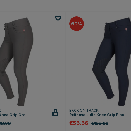
60
K
BACK ON TRACK
 Knee Grip Grau
Reithose Julia Knee Grip Blau
€55.56
38.90
€138.90