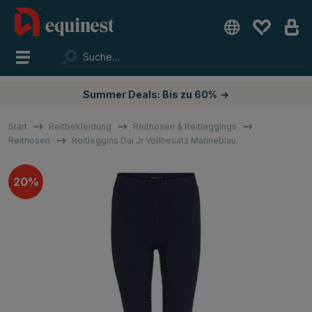
Summer Deals: Bis zu 60%
→
Start
Reitbekleidung
Reithosen & Reitleggings
Reithosen
Reitleggins Dai Jr Vollbesatz Marineblau
20%