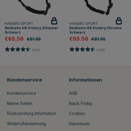
HANSBO SPORT
HANSBO SPORT
Reithelm HS Victory Glimmer
Reithelm HS Victory Chrome
Schwarz
Schwarz
€65.56
€65.56
€81.95
€81.95
ernen
Bewertung:
4.6 von 5 Sternen
Bewertung:
4.6 von 5 Ster
(134)
(148)
Kundenservice
Informationen
Kundenservice
AGB
Meine Seiten
Black Friday
Rücksendung Information
Cookies
Widerrufsbelehrung
Impressum