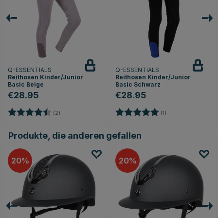
Q-ESSENTIALS
Q-ESSENTIALS
Reithosen Kinder/Junior
Reithosen Kinder/Junior
Basic Beige
Basic Schwarz
€28.95
€28.95
Bewertung:
4.5 von 5 Sternen
Bewertung:
5.0 von 5 Sternen
en
(2)
(1)
Produkte, die anderen gefallen
20
20