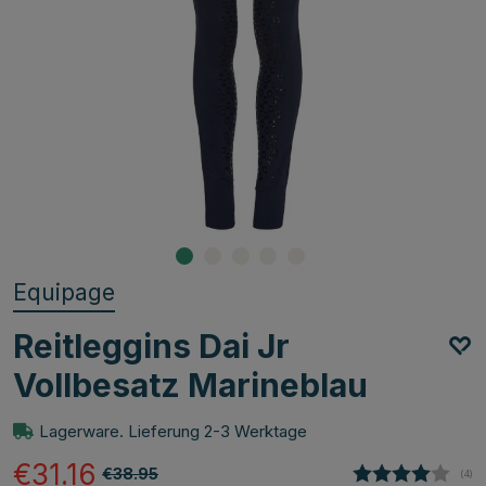
Equipage
Reitleggins Dai Jr
Vollbesatz Marineblau
Lagerware. Lieferung 2-3 Werktage
€31.16
€38.95
(
abg
4
)