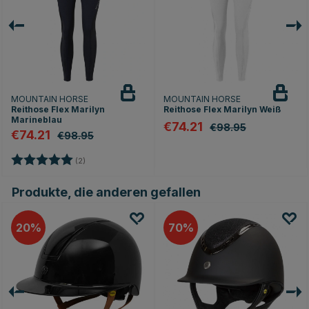
MOUNTAIN HORSE
MOUNTAIN HORSE
Reithose Flex Marilyn
Reithose Flex Marilyn Weiß
Marineblau
€74.21
€98.95
€74.21
€98.95
Bewertung:
5.0 von 5 Sternen
(2)
Produkte, die anderen gefallen
20
70