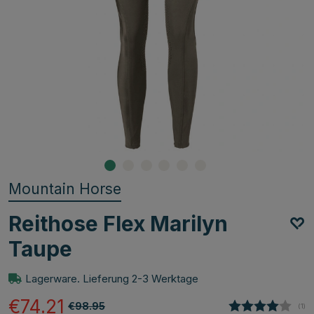
Mountain Horse
Reithose Flex Marilyn
Taupe
Lagerware. Lieferung 2-3 Werktage
€74.21
€98.95
(
abg
1
)