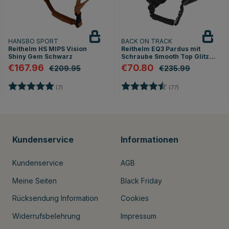
HANSBO SPORT
BACK ON TRACK
Reithelm HS MIPS Vision
Reithelm EQ3 Pardus mit
Shiny Gem Schwarz
Schraube Smooth Top Glitzer
Schwarz Sand
€167.96
€70.80
€209.95
€235.99
Bewertung:
5.0 von 5 Sternen
Bewertung:
4.6 von 5 Stern
(7)
(77)
Kundenservice
Informationen
Kundenservice
AGB
Meine Seiten
Black Friday
Rücksendung Information
Cookies
Widerrufsbelehrung
Impressum