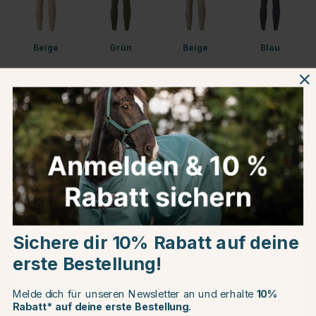
Beige
Grün
Beige
Blau
Weiß
Schwarz
Choose country
Produktinformationen
Sichere dir 10% Rabatt auf deine
Über die Marke
EU
erste Bestellung!
Kundenbewertungen
CHANGE COUNTRY
Melde dich für unseren Newsletter an und erhalte
10%
Rabatt* auf deine erste Bestellung.