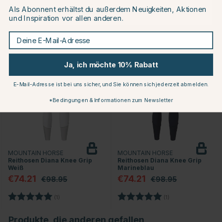
Als Abonnent erhältst du außerdem Neuigkeiten, Aktionen
Continue to equinest.de
und Inspiration vor allen anderen.
Andere Produkte, die Ihnen gefallen könnten
Deine E-Mail-Adresse
25
25
Ja, ich möchte 10% Rabatt
E-Mail-Adresse ist bei uns sicher, und Sie können sich jederzeit abmelden.
*Bedingungen & Informationen zum Newsletter
MOUNTAIN HORSE
MOUNTAIN HORSE
Reithosen Diana Knee Grip
Reithosen Diana Knee Grip
Weiß
Marineblau
€74.21
€74.21
€98.95
€98.95
Bewertung:
5.0 von 5 Sternen
Bewertung:
5.0 von 5 Sternen
(1)
(1)
Produkte, die anderen gefallen