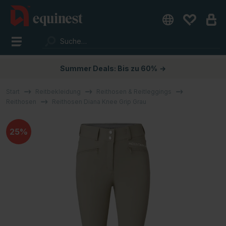
Summer Deals: Bis zu 60%
→
Start
Reitbekleidung
Reithosen & Reitleggings
Reithosen
Reithosen Diana Knee Grip Grau
25%