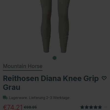
Mountain Horse
Reithosen Diana Knee Grip
Grau
Lagerware. Lieferung 2-3 Werktage
€74.21
€98.95
(
abg
1
)