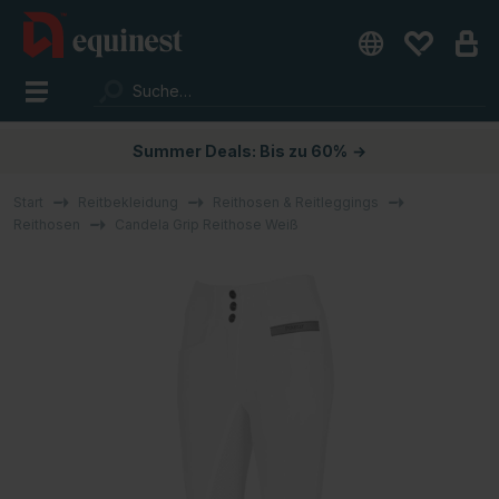
Summer Deals: Bis zu 60%
→
Start
Reitbekleidung
Reithosen & Reitleggings
Reithosen
Candela Grip Reithose Weiß