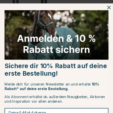
Schwarz
Blau
Produktinformationen
Über die Marke
Choose country
Kundenbewertungen
Sichere dir 10% Rabatt auf deine
EU
erste Bestellung!
CHANGE COUNTRY
Melde dich für unseren Newsletter an und erhalte
10%
Andere Produkte, die Ihnen gefallen könnten
Rabatt* auf deine erste Bestellung.
Als Abonnent erhältst du außerdem Neuigkeiten, Aktionen
Continue to equinest.de
und Inspiration vor allen anderen.
Deine E-Mail-Adresse