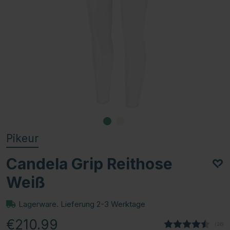
Pikeur
Candela Grip Reithose
Weiß
Lagerware. Lieferung 2-3 Werktage
€210.99
(
abge
26
)