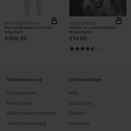
BOSS EQUESTRIAN
HORSE UNIQUE
Herren Reithosen Jim Full
Halfter mit Kunstfellfutter
Grip Weiß
Braun/Natur
€268.95
€14.95
Bewertung:
4.6 von 5 Stern
nen
(25)
Kundenservice
Informationen
Kundenservice
AGB
Meine Seiten
Black Friday
Rücksendung Information
Cookies
Widerrufsbelehrung
Impressum