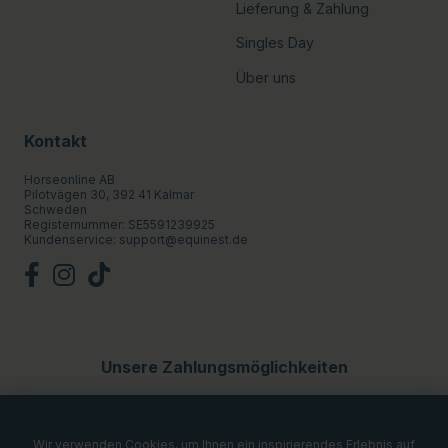
Lieferung & Zahlung
Singles Day
Über uns
Kontakt
Horseonline AB
Pilotvägen 30, 392 41 Kalmar
Schweden
Registernummer: SE5591239925
Kundenservice:
support@equinest.de
Unsere Zahlungsmöglichkeiten
Wir verwenden Cookies, um Ihnen ein inspirierendes Erlebnis auf