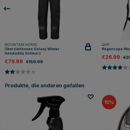
MOUNTAIN HORSE
QHP
Überziehhosen Galaxy Winter
Regencape Was
Helskodda Schwarz
€26.99
€2
€79.99
€159.99
Bewertung:
(
Bewertung:
2.0 von 5 Sternen
(1)
Produkte, die anderen gefallen
15