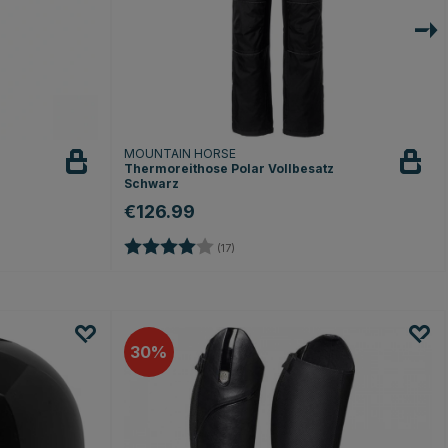
MOUNTAIN HORSE
Thermoreithose Polar Vollbesatz
Schwarz
€126.99
Bewertung:
4.0 von 5 Sternen
(17)
30