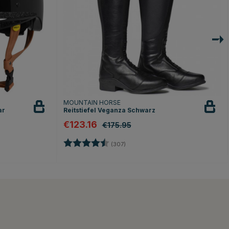
MOUNTAIN HORSE
ar
Reitstiefel Veganza Schwarz
€123.16
€175.95
Bewertung:
4.4 von 5 Sternen
(307)
en