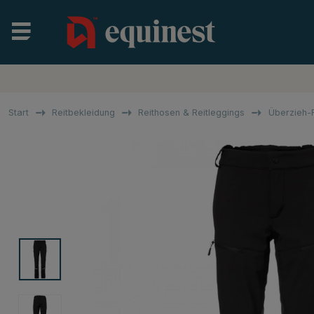
Start
Reitbekleidung
Reithosen & Reitleggings
Überzieh-