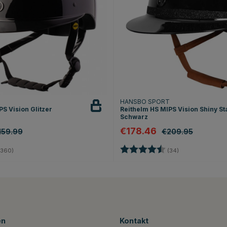
T
HANSBO SPORT
S Vision Glitzer
Reithelm HS MIPS Vision Shiny St
Schwarz
€178.46
159.99
€209.95
4.7 von 5 Sternen
Bewertung:
4.8 von 5 Stern
360)
(34)
en
Kontakt