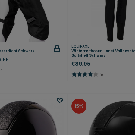
EQUIPAGE
serdicht Schwarz
Winterreithosen Janet Vollbesatz
Softshell Schwarz
9.99
€89.95
4.0 von 5 Sternen
4)
Bewertung:
4.0 von 5 Sternen
(1)
15