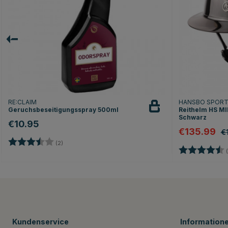
RE:CLAIM
HANSBO SPOR
Geruchsbeseitigungsspray 500ml
Reithelm HS MIP
Schwarz
€10.95
€135.99
€
Bewertung:
3.5 von 5 Sternen
(2)
Bewertung:
(
Kundenservice
Information