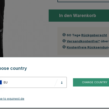
In den Warenkorb
60 Tage
Rückgaberecht
Versandkostenfrei*
über
Kostenfreie Rücksendu
oose country
Kundenbewertungen
EU
CHANGE COUNTRY
s Wetter. Die Überhosen sind sowohl wasserresistent, winddicht und
gelung ausgestattet. Die Taille hat einen elastischen Bereich hinten und
 angepasst werden.
ue to equinest.de