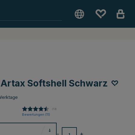
Artax Softshell Schwarz
Werktage
(
abgegebene bewertungen:
13
)
Bewertungen (
11
)
-
+