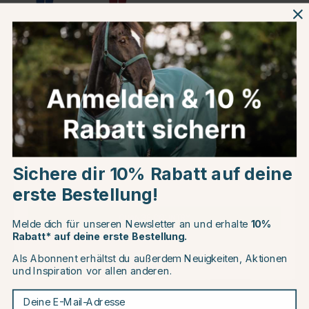
Produktinformationen
Über die Marke
Choose country
Kundenbewertungen
Sichere dir 10% Rabatt auf deine
EU
erste Bestellung!
CHANGE COUNTRY
Andere Produkte, die Ihnen gefallen könnten
Melde dich für unseren Newsletter an und erhalte
10%
Rabatt* auf deine erste Bestellung.
Als Abonnent erhältst du außerdem Neuigkeiten, Aktionen
Continue to equinest.de
und Inspiration vor allen anderen.
Deine E-Mail-Adresse