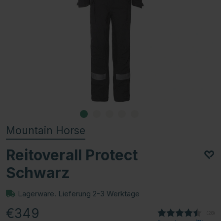
Mountain Horse
Reitoverall Protect
Schwarz
Lagerware. Lieferung 2-3 Werktage
€349
(
abge
28
)