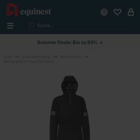
Summer Deals: Bis zu 60%
→
Start
Reitbekleidung
Reitoveralls
Reitoverall Protect Schwarz