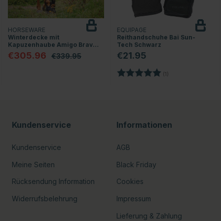
HORSEWARE
EQUIPAGE
Winterdecke mit
Reithandschuhe Bai Sun-
Kapuzenhaube Amigo Bravo
Tech Schwarz
12 Plus Bundle
€305.96
€21.95
€339.95
(50g+100g+200g
nen
Bewertung:
5.0 von 5 Sternen
(1)
Kundenservice
Informationen
Kundenservice
AGB
Meine Seiten
Black Friday
Rücksendung Information
Cookies
Widerrufsbelehrung
Impressum
Lieferung & Zahlung