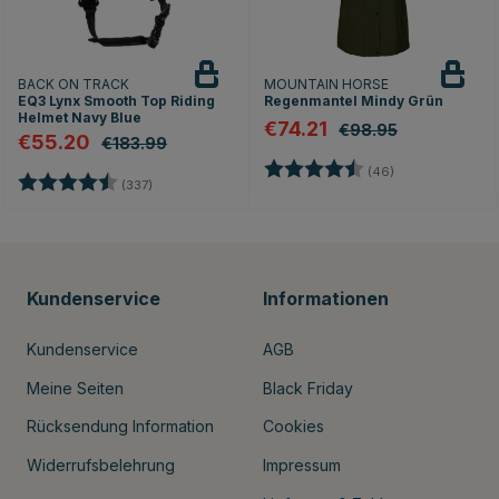
BACK ON TRACK
MOUNTAIN HORSE
EQ3 Lynx Smooth Top Riding
Regenmantel Mindy Grün
Helmet Navy Blue
€74.21
€98.95
€55.20
€183.99
Bewertung:
4.4 von 5 Stern
(46)
Bewertung:
4.7 von 5 Sternen
(337)
Kundenservice
Informationen
Kundenservice
AGB
Meine Seiten
Black Friday
Rücksendung Information
Cookies
Widerrufsbelehrung
Impressum