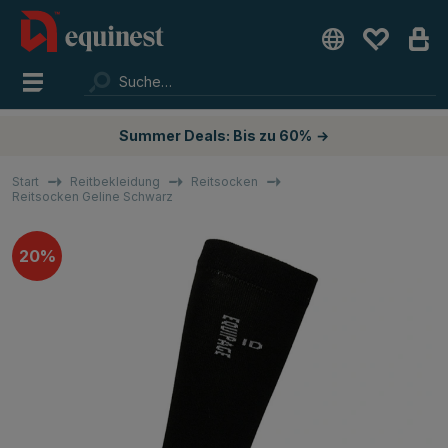
Summer Deals: Bis zu 60%
→
Start
Reitbekleidung
Reitsocken
Reitsocken Geline Schwarz
20%