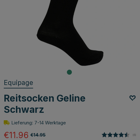
Equipage
Reitsocken Geline
Schwarz
Lieferung: 7-14 Werktage
€11.96
€14.95
(
abg
6
)