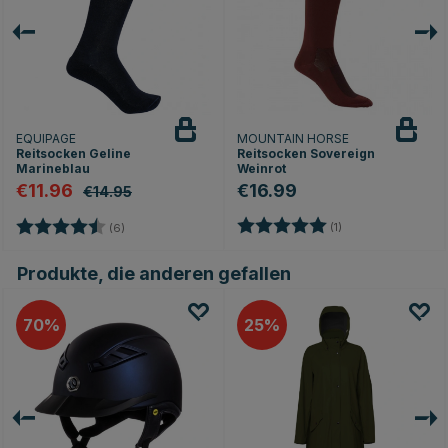
EQUIPAGE
MOUNTAIN HORSE
Reitsocken Geline
Reitsocken Sovereign
Marineblau
Weinrot
€11.96
€16.99
€14.95
Bewertung:
5.0 von 5 Sternen
Bewertung:
4.7 von 5 Sternen
(1)
(6)
Produkte, die anderen gefallen
70
25