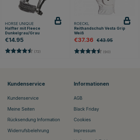
HORSE UNIQUE
ROECKL
Halfter mit Fleece
Reithandschuh Vesta Grip
Dunkelgrau/Grau
Weiß
€14.95
€37.36
€43.95
Bewertung:
4.9 von 5 Sternen
Bewertung:
4.8 von 5 Stern
(72)
(90)
Kundenservice
Informationen
Kundenservice
AGB
Meine Seiten
Black Friday
Rücksendung Information
Cookies
Widerrufsbelehrung
Impressum