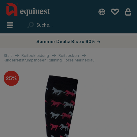
Summer Deals: Bis zu 60%
→
Start
Reitbekleidung
Reitsocken
Kinderreitstrumpfhosen Running Horse Marineblau
25%