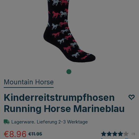
Mountain Horse
Kinderreitstrumpfhosen
Running Horse Marineblau
Lagerware. Lieferung 2-3 Werktage
€8.96
€11.95
(
abg
3
)