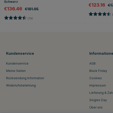
Schwarz
€123.16
€1
€136.46
€181.95
Bewertung:
(
Bewertung:
4.7 von 5 Sternen
(79)
Kundenservice
Information
Kundenservice
AGB
Meine Seiten
Black Friday
Rücksendung Information
Cookies
Widerrufsbelehrung
Impressum
Lieferung & Zah
Singles Day
Über uns