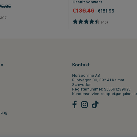
Granit Schwarz
75.95
€136.46
€181.95
4.4 von 5 Sternen
307)
Bewertung:
4.8 von 5 Stern
(45)
en
Kontakt
Horseonline AB
Pilotvägen 30, 392 41 Kalmar
Schweden
Registernummer: SE5591239925
Kundenservice:
support@equinest.
lung