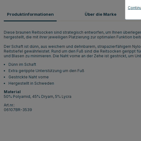
Contin
Produktinformationen
Über die Marke
Diese braunen Reitsocken sind strategisch entworfen, um Ihnen überlegen
hergestellt, die mit ihrer jeweiligen Platzierung zur optimalen Funktion bei
Der Schaft ist dünn, aus weichem und dehnbarem, strapazierfähigem Nylon
Reitstiefel gewährleistet. Rund um den Fuß sind die Reitsocken gerippt f
und Blasen zu minimieren. Die Naht vorne an der Zehe ist gestrickt, um U
Dünn im Schaft
Extra gerippte Unterstützung um den Fuß
Gestrickte Naht vorne
Hergestellt in Schweden
Material
50% Polyamid, 45% Dryarn, 5% Lycra
Art.nr.:
06107BR-3539