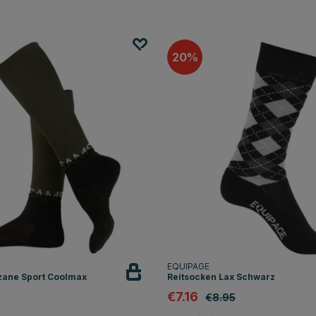
20
EQUIPAGE
zane Sport Coolmax
Reitsocken Lax Schwarz
€7.16
€8.95