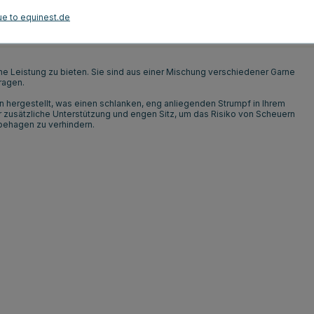
ue to equinest.de
Kundenbewertungen
e Leistung zu bieten. Sie sind aus einer Mischung verschiedener Garne
tragen.
 hergestellt, was einen schlanken, eng anliegenden Strumpf in Ihrem
ür zusätzliche Unterstützung und engen Sitz, um das Risiko von Scheuern
nbehagen zu verhindern.