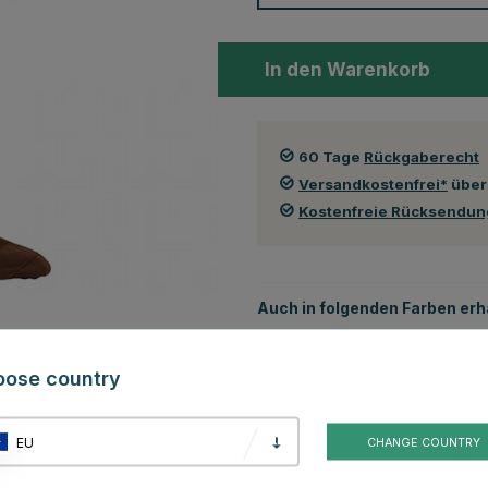
In den Warenkorb
60 Tage
Rückgaberecht
Versandkostenfrei*
über
Kostenfreie Rücksendu
Auch in folgenden Farben erhä
oose country
EU
CHANGE COUNTRY
Rot
Schwarz