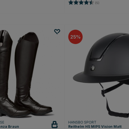
Bewertung:
4.6 von 5 Sterne
(5)
25
RSE
HANSBO SPORT
ganza Braun
Reithelm HS MIPS Vision Matt