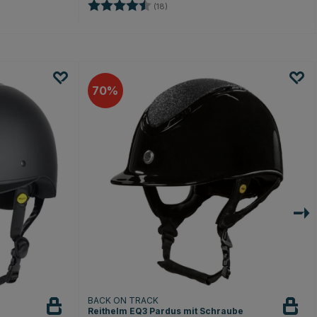
Bewertung:
4.3 von 5 Sternen
n
(18)
70
BACK ON TRACK
Reithelm EQ3 Pardus mit Schraube