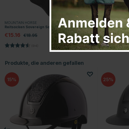
MOUNTAIN HORSE
EQUIPAGE
Reitsocken Sovereign Schwarz
Reitsocken Lax
€15.16
€7.16
€18.95
€8.95
Bewertung:
4.4 von 5 Sternen
Bewertung:
(94)
(
Produkte, die anderen gefallen
15
25