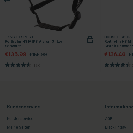
HANSBO SPORT
HANSBO SPOR
Reithelm HS MIPS Vision Glitzer
Reithelm HS MI
Schwarz
Granit Schwar
€135.99
€136.46
€159.99
€
Bewertung:
4.7 von 5 Sternen
Bewertung:
(360)
(
Kundenservice
Information
Kundenservice
AGB
Meine Seiten
Black Friday