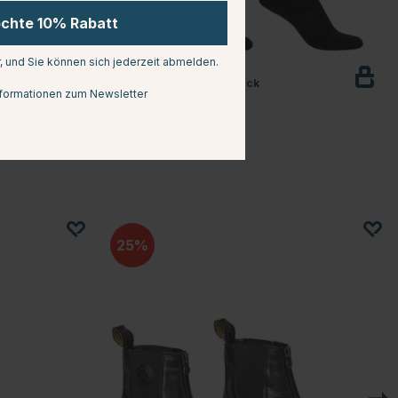
öchte 10% Rabatt
r, und Sie können sich jederzeit abmelden.
MOUNTAIN HORSE
Reitsocken Dime 2er-Pack
formationen zum Newsletter
€15.74
€20.99
en
Bewertung:
3.5 von 5 Sternen
(2)
25