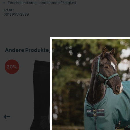
Feuchtigkeitstransportierende Fähigkeit
Art.nr.:
06129SV-3539
Andere Produkte, die Ihnen gefallen könnten
20
20