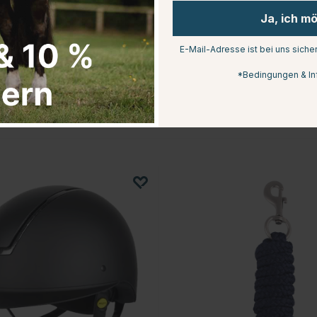
Ja, ich m
E-Mail-Adresse ist bei uns siche
COVALLIERO
 Schwarz
Reitsocken Grado Schwarz
*Bedingungen & In
€5.99
Bewertung:
4.3 von 5 Stern
4.6 von 5 Sternen
(18)
5)