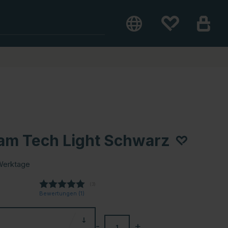
am Tech Light Schwarz
Werktage
(
abgegebene bewertungen:
3
)
Bewertungen (
1
)
-
+