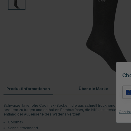
Ch
Produktinformationen
Über die Marke
Schwarze, kniehohe Coolmax-Socken, die aus schnell trocknendem Garn herg
bequem zu tragen und enthalten Bambusfaser, die hilft, schlechten Geruc
Contin
entlang der Außenseite des Wadens verziert.
Coolmax
Schnelltrocknend