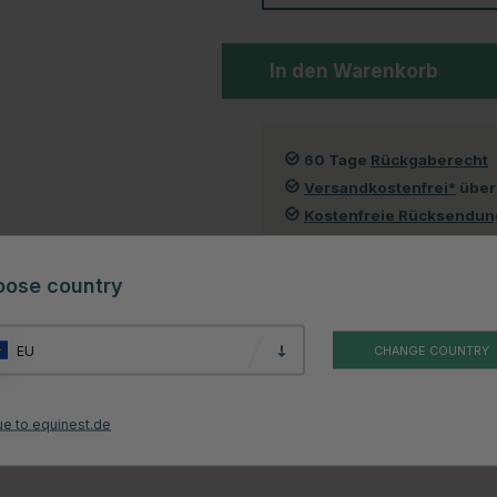
In den Warenkorb
60 Tage
Rückgaberecht
Versandkostenfrei*
über
Kostenfreie Rücksendu
oose country
Kundenbewertungen
EU
CHANGE COUNTRY
estellt sind, das Feuchtigkeit abtransportiert. Sie sind sehr leicht und
h zu verhindern. Die Reitsocken sind mit dem Mountain Horse Logo
ue to equinest.de