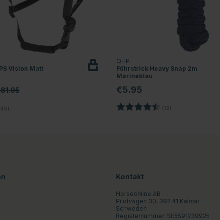
T
QHP
PS Vision Matt
Führstrick Heavy Snap 2m
z
Marineblau
€5.95
181.95
Bewertung:
4.2 von 5 Sterne
4.8 von 5 Sternen
(12)
45)
en
Kontakt
Horseonline AB
Pilotvägen 30, 392 41 Kalmar
Schweden
Registernummer: SE5591239925