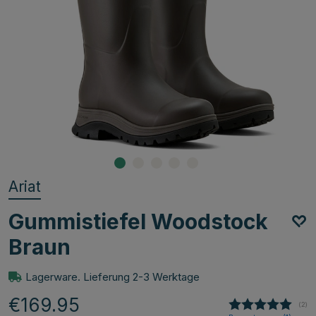
Ariat
Gummistiefel Woodstock
Braun
Lagerware. Lieferung 2-3 Werktage
€169.95
(
abg
2
)