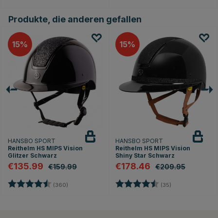
Produkte, die anderen gefallen
15
15
HANSBO SPORT
HANSBO SPORT
Reithelm HS MIPS Vision
Reithelm HS MIPS Vision
Glitzer Schwarz
Shiny Star Schwarz
€135.99
€178.46
€159.99
€209.95
rnen
Bewertung:
4.7 von 5 Sternen
Bewertung:
4.8 von 5 Stern
(360)
(35)