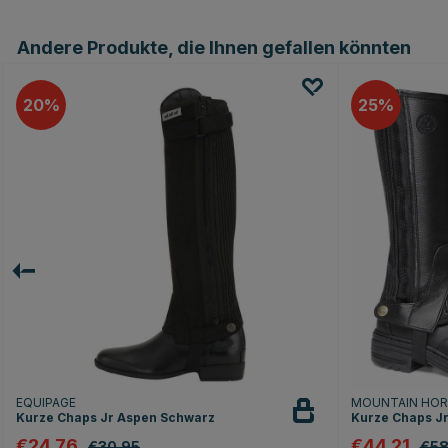
Andere Produkte, die Ihnen gefallen könnten
20
25
EQUIPAGE
MOUNTAIN HO
Kurze Chaps Jr Aspen Schwarz
Kurze Chaps Jr
€24.76
€44.21
€30.95
€58