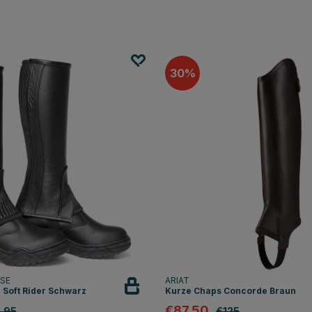
30
RSE
ARIAT
 Soft Rider Schwarz
Kurze Chaps Concorde Braun
€87.50
.95
€125