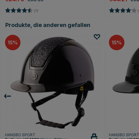
Bewertung:
4.6 von 5 Sternen
Bewertung:
(7)
(
Produkte, die anderen gefallen
15
15
HANSBO SPORT
HANSBO SPOR