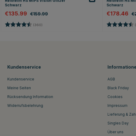
Reithelm HS MIPS Vision Glitzer
Reithelm HS MIP
Schwarz
Schwarz
€135.99
€178.46
€159.99
€
Bewertung:
4.7 von 5 Sternen
Bewertung:
(360)
(
Kundenservice
Information
Kundenservice
AGB
Meine Seiten
Black Friday
Rücksendung Information
Cookies
Widerrufsbelehrung
Impressum
Lieferung & Zah
Singles Day
Über uns