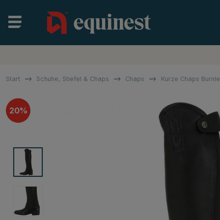
Start
Schuhe, Stiefel & Chaps
Chaps
Kurze Chaps Burnl
20%