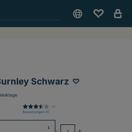
Burnley Schwarz
Werktage
(
abgegebene bewertungen:
4
)
Bewertungen (
1
)
-
+