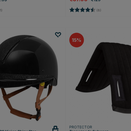
4.0 von 5 Sternen
Bewertung:
4.1 von 5 Sternen
1)
(8)
15
T
PROTECTOR