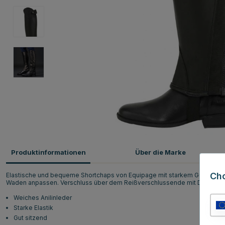
Produktinformationen
Über die Marke
Ch
Elastische und bequeme Shortchaps von Equipage mit starkem Gummizug
Waden anpassen. Verschluss über dem Reißverschlussende mit Druckkno
Weiches Anilinleder
Starke Elastik
Gut sitzend