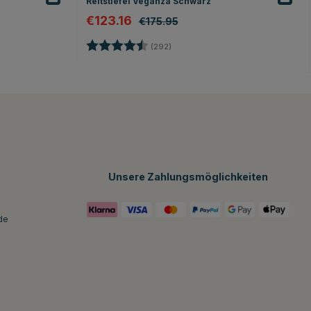
Reitstiefel Veganza Schwarz
€123.16
€175.95
n
Bewertung:
4.4 von 5 Sternen
(292)
Unsere Zahlungsmöglichkeiten
de