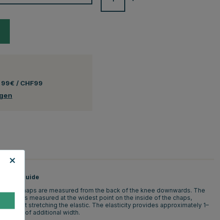
 99€ / CHF99
ngen
Size Guide
The chaps are measured from the back of the knee downwards. The
width is measured at the widest point on the inside of the chaps,
without stretching the elastic. The elasticity provides approximately 1–
1.5 cm of additional width.