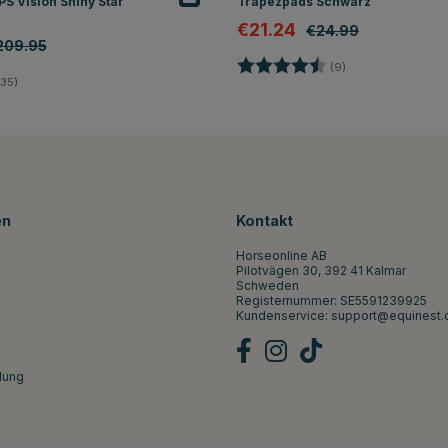
S Vision Shiny Star
Trapezpads Schwarz
€21.24
€24.99
209.95
Bewertung:
4.3 von 5 Sterne
(9)
4.8 von 5 Sternen
35)
en
Kontakt
Horseonline AB
Pilotvägen 30, 392 41 Kalmar
Schweden
Registernummer: SE5591239925
Kundenservice:
support@equinest.
lung