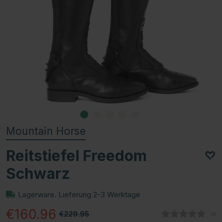
Mountain Horse
Reitstiefel Freedom
Schwarz
Lagerware. Lieferung 2-3 Werktage
€160.96
€229.95
(
abg
0
)