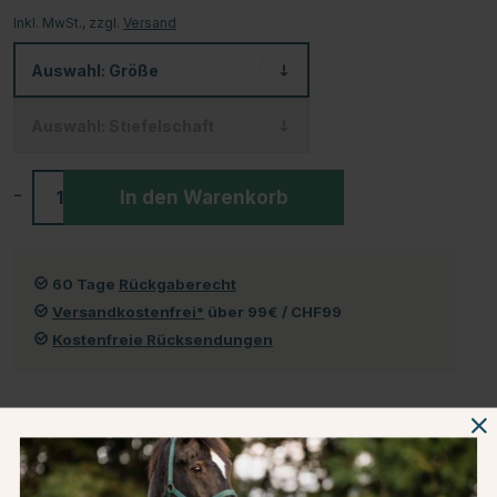
Inkl. MwSt., zzgl.
Versand
Auswahl:
Größe
Auswahl:
Stiefelschaft
-
+
In den Warenkorb
60 Tage
Rückgaberecht
Versandkostenfrei*
über 99€ / CHF99
Kostenfreie Rücksendungen
Produktinformationen
Über die Marke