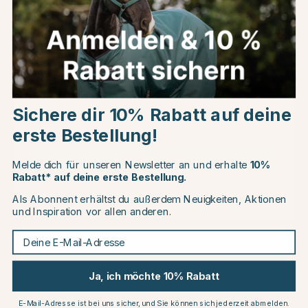
Kundenbewertungen
Choose country
Andere Produkte, die Ihnen gefallen könnten
Sichere dir 10% Rabatt auf deine
EU
erste Bestellung!
20
30
CHANGE COUNTRY
Melde dich für unseren Newsletter an und erhalte
10%
Rabatt* auf deine erste Bestellung.
Als Abonnent erhältst du außerdem Neuigkeiten, Aktionen
Continue to equinest.de
und Inspiration vor allen anderen.
Deine E-Mail-Adresse
Ja, ich möchte 10% Rabatt
HORSE LIFE
MOUNTAIN HORSE
Reitstiefel Torino Schwarz
Reitstiefel Valkyria Schwarz
€195.19
€209.27
E-Mail-Adresse ist bei uns sicher, und Sie können sich jederzeit abmelden.
€243.99
€298.95