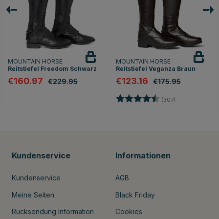
MOUNTAIN HORSE
MOUNTAIN HORSE
Reitstiefel Freedom Schwarz
Reitstiefel Veganza Braun
€160.97
€123.16
€229.95
€175.95
Bewertung:
4.4 von 5 Ster
(307)
nen
Kundenservice
Informationen
Kundenservice
AGB
Meine Seiten
Black Friday
Rücksendung Information
Cookies