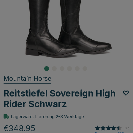
Mountain Horse
Reitstiefel Sovereign High
Rider Schwarz
Lagerware. Lieferung 2-3 Werktage
€348.95
(
abge
97
)