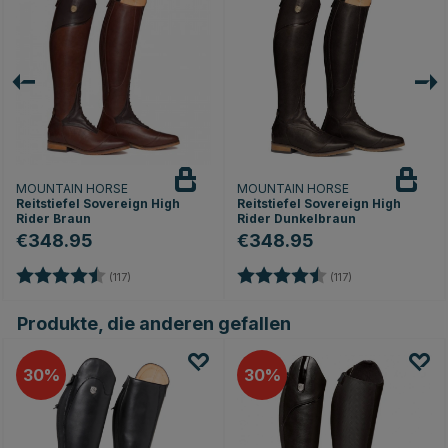
MOUNTAIN HORSE
MOUNTAIN HORSE
Reitstiefel Sovereign High
Reitstiefel Sovereign High
Rider Braun
Rider Dunkelbraun
€348.95
€348.95
Bewertung:
4.5 von 5 Sternen
Bewertung:
4.5 von 5 Stern
n
(117)
(117)
Produkte, die anderen gefallen
30
30