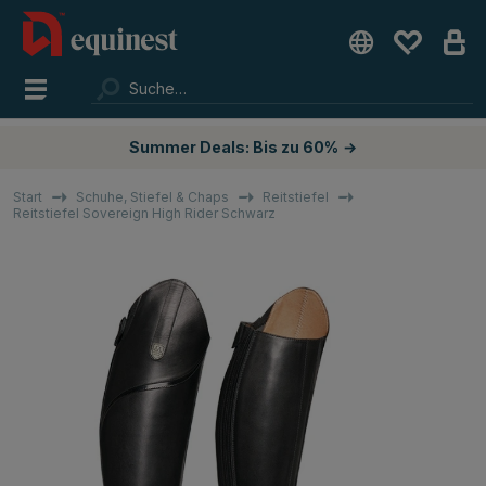
Summer Deals: Bis zu 60%
→
Start
Schuhe, Stiefel & Chaps
Reitstiefel
Reitstiefel Sovereign High Rider Schwarz