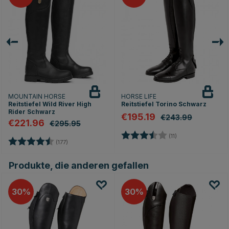
MOUNTAIN HORSE
HORSE LIFE
Reitstiefel Wild River High
Reitstiefel Torino Schwarz
Rider Schwarz
€195.19
€243.99
€221.96
€295.95
en
Bewertung:
3.9 von 5 Sterne
(11)
Bewertung:
4.6 von 5 Sternen
(177)
Produkte, die anderen gefallen
30
30