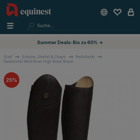
Summer Deals: Bis zu 60%
→
Start
Schuhe, Stiefel & Chaps
Reitstiefel
Reitstiefel Wild River High Rider Braun
25%