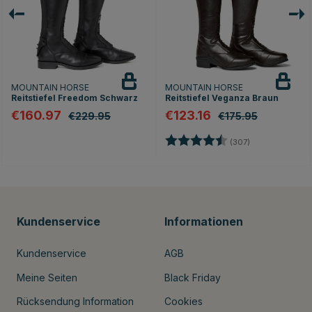
MOUNTAIN HORSE
MOUNTAIN HORSE
Reitstiefel Freedom Schwarz
Reitstiefel Veganza Braun
€160.97
€123.16
€229.95
€175.95
Bewertung:
4.4 von 5 Ster
(307)
nen
Kundenservice
Informationen
Kundenservice
AGB
Meine Seiten
Black Friday
Rücksendung Information
Cookies