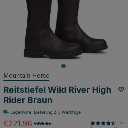
Mountain Horse
Reitstiefel Wild River High
Rider Braun
Lagerware. Lieferung 2-3 Werktage
€221.96
€295.95
(
abgeg
177
)